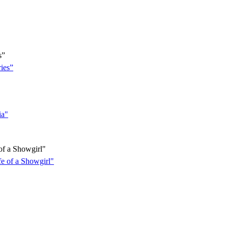
s”
f a Showgirl"