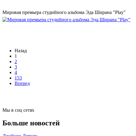
Мировая премьера студийного альбома Эда Ширана "Play"
Назад
1
2
3
4
153
Вперед
Мы в соц сетях
Больше новостей
Джейсон Деруло