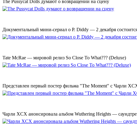
The Pussycat Dolls думают о возвращении на сцену
Документальный мини-сериал о P. Diddy — 2 декабря состоится
Tate McRae — мировой релиз So Close To What??? (Deluxe)
Представлен первый постер фильма "The Moment" с Чарли XCX
Чарли XCX анонсировала альбом Wuthering Heights — саундтре