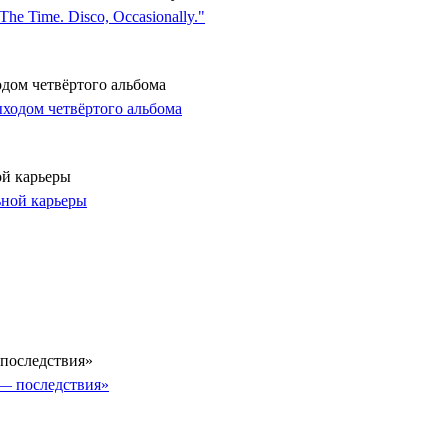
одом четвёртого альбома
ой карьеры
последствия»