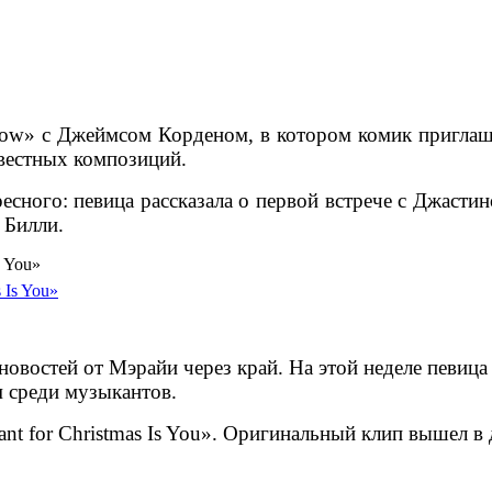
Show» с Джеймсом Корденом, в котором комик приглаш
вестных композиций.
ного: певица рассказала о первой встрече с Джастино
 Билли.
s You»
у новостей от Мэрайи через край. На этой неделе певи
м среди музыкантов.
ant for Christmas Is You». Оригинальный клип вышел в