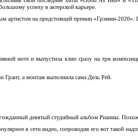
 исполнив свои последние хиты «Good As Hell» и «T
большому успеху в актерской карьере.
м артистом на предстоящей премии «Грэмми-2020». Ц
тивной ноте и выпустила клип сразу на три композиц
н Грант, а монтаж выполнила сама Дель Рей.
лгожданный девятый студийный альбом Рианны. Похоже
опулярное в сети видео, сопроводив его вот такой на