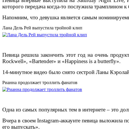
Певица впервые выступила на Saturday Night Live,
которого передача когда-то послужила трамплином к 
Напомним, что девушка является самым номинируемы
Лана Дель Рей выпустила тройной клип
Певица решила закончить этот год на очень продук
Rockwell», «Bartender» и «Happiness is a butterfly».
14-минутное видео было снято сестрой Ланы Кэролай
Рианна продолжает троллить фанатов
Одна из самых популярных тем в интернете – это до
Вчера в своем Instagram-аккаунте певица выложила п
его выпускать».