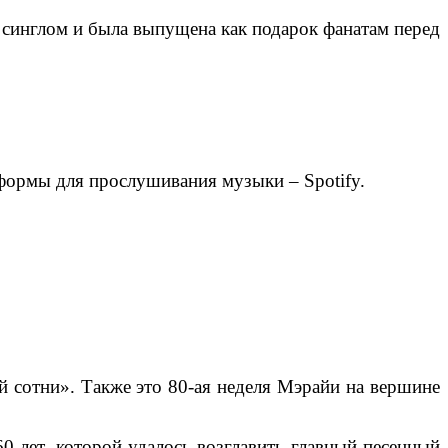
я синглом и была выпущена как подарок фанатам перед
атформы для прослушивания музыки – Spotify.
й сотни». Также это 80-ая неделя Мэрайи на вершине
60 лет, которой удалось возглавить главный песенный