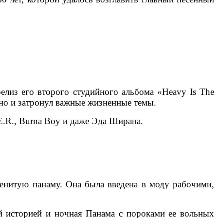
релиз его второго студийного альбома «Heavy Is The
 но и затронул важные жизненные темы.
E.R., Burna Boy и даже Эда Ширана.
менитую панаму. Она была введена в моду рабочими,
й историей и ночная Панама с пороками ее вольных