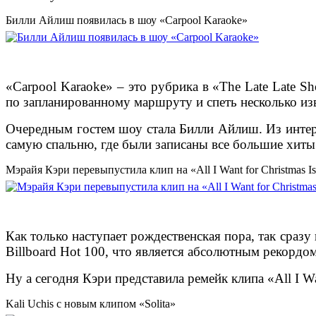
Билли Айлиш появилась в шоу «Carpool Karaoke»
«Carpool Karaoke» – это рубрика в «The Late Late 
по запланированному маршруту и спеть несколько из
Очередным гостем шоу стала Билли Айлиш. Из интерес
самую спальню, где были записаны все большие хиты
Мэрайя Кэри перевыпустила клип на «All I Want for Christmas I
Как только наступает рождественская пора, так сраз
Billboard Hot 100, что является абсолютным рекордо
Ну а сегодня Кэри представила ремейк клипа «All I W
Kali Uchis с новым клипом «Solita»