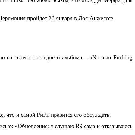
ruth Hurts». Объявлял выход Лиззо Эдди Мерфи, для
еремония пройдет 26 января в Лос-Анжелесе.
ии со своего последнего альбома – «Norman Fucking
, что и самой РиРи нравится его обсуждать.
дписью: «Обновление: я слушаю R9 сама и отказываюсь