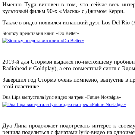
Именно Tyga виновен в том, что сейчас весь инте
культовый фильм 90-х «Маска» с Джимом Керри.
Также в видео появился испанский дуэт Los Del Rio
Stormzy представил клип «Do Better»
2019-й для Стормзи выдался по-настоящему пробивны
Radiohead и Coldplay), а его совместный сингл с Эд
Завершил год Стормз очень помпезно, выпустив в пр
этой пластинке.
Dua Lipa выпустила lyric-видео на трек «Future Nostalgia»
Дуа Липа продолжает подогревать интерес к своему
решила поделиться с фанатами lyric-видео на одноим