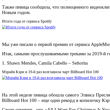
Также певица сообщила, что полноценного видеоклипа
Новым годом.
Итоги года от сервиса Spotify
Мы уже писали о первой премии от сервиса AppleMusi
Итак, самыми прослушиваемыми треками за 2019-й го
1. Shawn Mendes, Camila Cabello – Señorita
Мэрайя Кэри в 19-й раз возглавила чарт Billboard Hot 100
На этой неделе певица обошла самого Элвиса Пресли
Billboard Hot 100 – еще один рекорд в копилочку Кэ
Стоит отметить, что «All I Want For Christmas Is Y