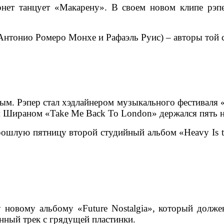
рнет танцует «Макарену». В своем новом клипе рэп
 (Антонио Ромеро Монхе и Рафаэль Руис) – авторы той
м. Рэпер стал хэдлайнером музыкального фестиваля «Г
ом Шираном «Take Me Back To London» держался пять н
ошлую пятницу второй студийный альбом «Heavy Is th
 новому альбому «Future Nostalgia», который должен
енный трек с грядущей пластинки.