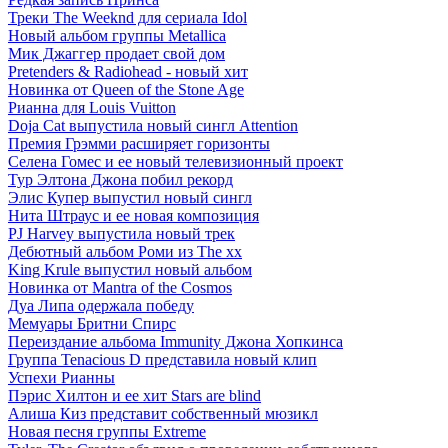
Треки The Weeknd для сериала Idol
Новый альбом группы Metallica
Мик Джаггер продает свой дом
Pretenders & Radiohead - новый хит
Новинка от Queen of the Stone Age
Рианна для Louis Vuitton
Doja Cat выпустила новый сингл Attention
Премия Грэмми расширяет горизонты
Селена Гомес и ее новый телевизионный проект
Тур Элтона Джона побил рекорд
Элис Купер выпустил новый сингл
Нита Штраус и ее новая композиция
PJ Harvey выпустила новый трек
Дебютный альбом Роми из The xx
King Krule выпустил новый альбом
Новинка от Mantra of the Cosmos
Дуа Липа одержала победу
Мемуары Бритни Спирс
Переиздание альбома Immunity Джона Хопкинса
Группа Tenacious D представила новый клип
Успехи Рианны
Пэрис Хилтон и ее хит Stars are blind
Алиша Киз представит собственный мюзикл
Новая песня группы Extreme