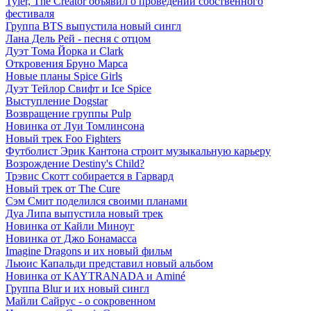
Tyler, The Creator объявил о проведении собственного
фестиваля
Группа BTS выпустила новый сингл
Лана Дель Рей - песня с отцом
Дуэт Тома Йорка и Clark
Откровения Бруно Марса
Новые планы Spice Girls
Дуэт Тейлор Свифт и Ice Spice
Выступление Dogstar
Возвращение группы Pulp
Новинка от Луи Томлинсона
Новый трек Foo Fighters
Футболист Эрик Кантона строит музыкальную карьеру
Возрождение Destiny's Child?
Трэвис Скотт собирается в Гарвард
Новый трек от The Cure
Сэм Смит поделился своими планами
Дуа Липа выпустила новый трек
Новинка от Кайли Миноуг
Новинка от Джо Бонамасса
Imagine Dragons и их новый фильм
Льюис Капальди представил новый альбом
Новинка от KAYTRANADA и Aminé
Группа Blur и их новый сингл
Майли Сайрус - о сокровенном