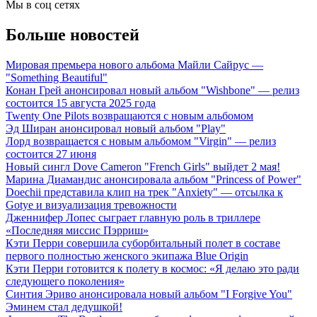
Мы в соц сетях
Больше новостей
Мировая премьера нового альбома Майли Сайрус —
"Something Beautiful"
Конан Грей анонсировал новый альбом "Wishbone" — релиз
состоится 15 августа 2025 года
Twenty One Pilots возвращаются с новым альбомом
Эд Ширан анонсировал новый альбом "Play"
Лорд возвращается с новым альбомом "Virgin" — релиз
состоится 27 июня
Новый сингл Dove Cameron "French Girls" выйдет 2 мая!
Марина Диамандис анонсировала альбом "Princess of Power"
Doechii представила клип на трек "Anxiety" — отсылка к
Gotye и визуализация тревожности
Дженнифер Лопес сыграет главную роль в триллере
«Последняя миссис Пэрриш»
Кэти Перри совершила суборбитальный полет в составе
первого полностью женского экипажа Blue Origin
Кэти Перри готовится к полету в космос: «Я делаю это ради
следующего поколения»
Синтия Эриво анонсировала новый альбом "I Forgive You"
Эминем стал дедушкой!