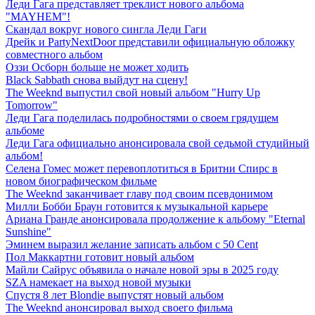
Леди Гага представляет треклист нового альбома
"MAYHEM"!
Скандал вокруг нового сингла Леди Гаги
Дрейк и PartyNextDoor представили официальную обложку
совместного альбом
Оззи Осборн больше не может ходить
Black Sabbath снова выйдут на сцену!
The Weeknd выпустил свой новый альбом "Hurry Up
Tomorrow"
Леди Гага поделилась подробностями о своем грядущем
альбоме
Леди Гага официально анонсировала свой седьмой студийный
альбом!
Селена Гомес может перевоплотиться в Бритни Спирс в
новом биографическом фильме
The Weeknd заканчивает главу под своим псевдонимом
Милли Бобби Браун готовится к музыкальной карьере
Ариана Гранде анонсировала продолжение к альбому "Eternal
Sunshine"
Эминем выразил желание записать альбом с 50 Cent
Пол Маккартни готовит новый альбом
Майли Сайрус объявила о начале новой эры в 2025 году
SZA намекает на выход новой музыки
Спустя 8 лет Blondie выпустят новый альбом
The Weeknd анонсировал выход своего фильма