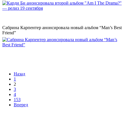
Сабрина Карпентер анонсировала новый альбом “Man’s Best
Friend”
Назад
1
2
3
4
153
Вперед