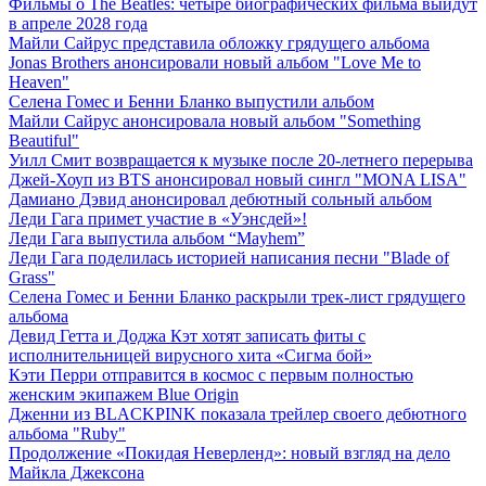
Фильмы о The Beatles: четыре биографических фильма выйдут
в апреле 2028 года
Майли Сайрус представила обложку грядущего альбома
Jonas Brothers анонсировали новый альбом "Love Me to
Heaven"
Селена Гомес и Бенни Бланко выпустили альбом
Майли Сайрус анонсировала новый альбом "Something
Beautiful"
Уилл Смит возвращается к музыке после 20-летнего перерыва
Джей-Хоуп из BTS анонсировал новый сингл "MONA LISA"
Дамиано Дэвид анонсировал дебютный сольный альбом
Леди Гага примет участие в «Уэнсдей»!
Леди Гага выпустила альбом “Mayhem”
Леди Гага поделилась историей написания песни "Blade of
Grass"
Селена Гомес и Бенни Бланко раскрыли трек-лист грядущего
альбома
Девид Гетта и Доджа Кэт хотят записать фиты с
исполнительницей вирусного хита «Сигма бой»
Кэти Перри отправится в космос с первым полностью
женским экипажем Blue Origin
Дженни из BLACKPINK показала трейлер своего дебютного
альбома "Ruby"
Продолжение «Покидая Неверленд»: новый взгляд на дело
Майкла Джексона