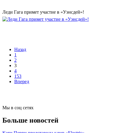
Леди Гага примет участие в «Уэнсдей»!
Назад
1
2
3
4
153
Вперед
Мы в соц сетях
Больше новостей
Кэти Перри представила клип «Electric»