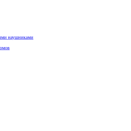
дными наушниками
омов