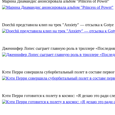
Марина Диамандис анонсировала альбом "Princess of Power"
Doechii представила клип на трек "Anxiety" — отсылка к Gotye
Дженнифер Лопес сыграет главную роль в триллере «Последн
Кэти Перри совершила суборбитальный полет в составе первог
Кэти Перри готовится к полету в космос: «Я делаю это ради с