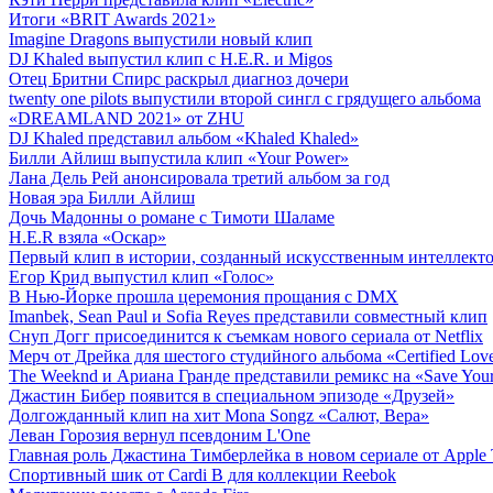
Итоги «BRIT Awards 2021»
Imagine Dragons выпустили новый клип
DJ Khaled выпустил клип с H.E.R. и Migos
Отец Бритни Спирс раскрыл диагноз дочери
twenty one pilots выпустили второй сингл с грядущего альбома
«DREAMLAND 2021» от ZHU
DJ Khaled представил альбом «Khaled Khaled»
Билли Айлиш выпустила клип «Your Power»
Лана Дель Рей анонсировала третий альбом за год
Новая эра Билли Айлиш
Дочь Мадонны о романе с Тимоти Шаламе
H.E.R взяла «Оскар»
Первый клип в истории, созданный искусственным интеллект
Егор Крид выпустил клип «Голос»
В Нью-Йорке прошла церемония прощания с DMX
Imanbek, Sean Paul и Sofia Reyes представили совместный клип
Снуп Догг присоединится к съемкам нового сериала от Netflix
Мерч от Дрейка для шестого студийного альбома «Certified Lov
The Weeknd и Ариана Гранде представили ремикс на «Save Your
Джастин Бибер появится в специальном эпизоде «Друзей»
Долгожданный клип на хит Mona Songz «Салют, Вера»
Леван Горозия вернул псевдоним L'One
Главная роль Джастина Тимберлейка в новом сериале от Apple
Спортивный шик от Cardi B для коллекции Reebok