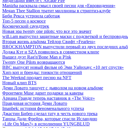
Медитации вместе с Arcade Fire
Manizha раскрыла смысл своей песни для «Евровидения»
Megan Thee Stallion тратит миллионы в стриптиз-клубе
Биби Рекса устроила саботаж
Топ-5 песен о космосе
Космический саундтрек
Новая эра twenty one pilots: что все это значит
will.i.am выпустил защитные маски с подсветкой и беспрово
Вторая жизнь альбома Тейлор Свифт «Fearless»
BROCKHAMPTON выпустили первый из двух последних альб
Доджа Кэт и SZA появились в совместном клипе
Вышел дуэт Rag'n'Bone Man и P!nk
Twenty One Pilots возвращаются
BBC выпусят новый фильм об Эми Уайнхаус «10 лет спустя»
Хип-хоп и бренды: тонкости отношений
The Weeknd продает песню на NFT
Новый клип BTS
Деми Ловато танцует с дьяволом на новом альбоме
Фронтмен Muse дарит подарки за каверы
Ариана Гранде теперь наставник в «The Voice»
Правдивая история Деми Ловато
Imanbek: история феноменального успеха
Джастин Бибер сделал тату в честь нового трека
Танцы Дади Фрейра, которые спасли Исландию
«Life On Mars?» в исполнении YUNGBLUD