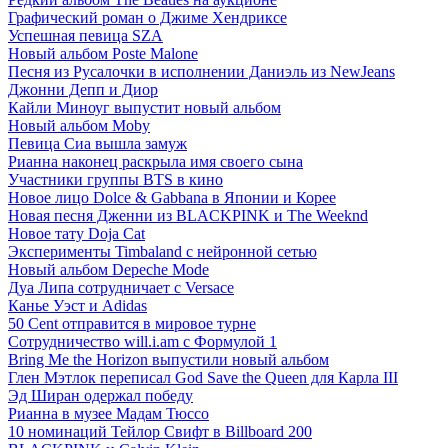
Графический роман о Джиме Хендриксе
Успешная певица SZA
Новый альбом Poste Malone
Песня из Русалочки в исполнении Даниэль из NewJeans
Джонни Депп и Диор
Кайли Миноуг выпустит новый альбом
Новый альбом Moby
Певица Сиа вышла замуж
Рианна наконец раскрыла имя своего сына
Участники группы BTS в кино
Новое лицо Dolce & Gabbana в Японии и Корее
Новая песня Дженни из BLACKPINK и The Weeknd
Новое тату Doja Cat
Эксперименты Timbaland c нейронной сетью
Новый альбом Depeche Mode
Дуа Липа сотрудничает с Versace
Канье Уэст и Adidas
50 Сent отправится в мировое турне
Сотрудничество will.i.am с Формулой 1
Bring Me the Horizon выпустили новый альбом
Глен Мэтлок переписал God Save the Queen для Карла III
Эд Ширан одержал победу
Рианна в музее Мадам Тюссо
10 номинаций Тейлор Свифт в Billboard 200