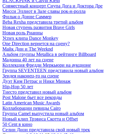
BLACKPINK и Calvin Klein
Совместный концерт Снупа Дога и Доктора Дре
Мисси Эллиот в Зале славы рок-н-ролла
Фильм о Донне Саммер
Beba Rexha представила третий альбом
Новая ступень развития Brave Girls
Новая роль Рианны
Успех клипа Dance Monkey
One Direction вернется на сцену?
Майк Дин и The Weeknd
Альбом группы Metallica в рейтинге Billboard
Мадонна 40 лет на сцене
Коллекция Фредди Меркьюри на аукционе
Группа SEVENTEEN представила новый альбом
Зендея наконец-то на сцене
Дуэт Ким Петрас и Ники Минаж
Hip-Hop 50 лет
Тиесто представил новый альбом
Post Malone бьет все рекорды
Latin American Music Awards
Коллаборации певицы Сairo
Группа Camel выпустила новый альбом
Новый клип Трэвиса Скотта и Offset
50 Cent в кино
Селин Дион представила свой новый трек