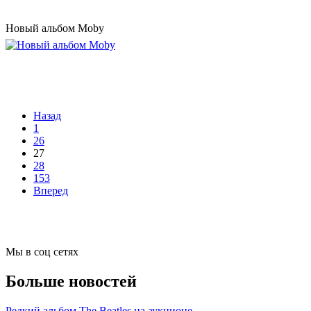
Новый альбом Moby
Назад
1
26
27
28
153
Вперед
Мы в соц сетях
Больше новостей
Редкий альбом The Beatles на аукционе