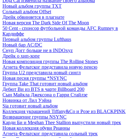
Doja Cat изменила название своего альбома
Новый альбом группы TXT
Сольный альбом Offset
Дрейк обвиняется в плагиате
Новая версия The Dark Side Of The Moon
50 Cent - спонсор футбольной команды AFC Rumney в
Кардиффе
Первый альбом группы Lufthaus
Новый бар AC/DC
Снуп Догг больше не в INDOxyz
Дрейк о хип-хопе
Новая композиция группы The Rolling Stones
Агнета Фельтског представила новую пенсю
Группа U2 представила новый сингл
Новая песня группы *NSYNC
Группа Take That готовит новый альбом
Дебют Ви из BTS в чарте Billboard 200
Сын Майкла Джексона о Гарри Стайлзе
Новинка от Лил Уэйна
Sia готовит новый альбом
Коллекция украшений Tiffany&Co и Розе из BLACKPINK
Возвращение группы NSYNC
Карди Би и Meghan Thee Stallion выпустили новый трек
Новая коллекция обуви Рианны
Агнета Фельтског представила сольный трек