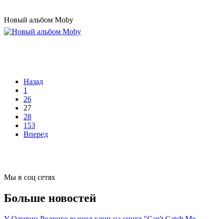
Новый альбом Moby
Назад
1
26
27
28
153
Вперед
Мы в соц сетях
Больше новостей
У Оливии Родриго вышел клип на сингл "Can't Catch Me