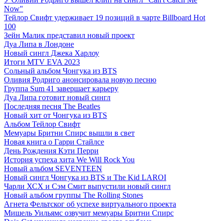
Now"
Тейлор Свифт удерживает 19 позиций в чарте Billboard Hot
100
Зейн Малик представил новый проект
Дуа Липа в Лондоне
Новый сингл Джека Харлоу
Итоги MTV EVA 2023
Сольный альбом Чонгука из BTS
Оливия Родриго анонсировала новую песню
Группа Sum 41 завершает карьеру
Дуа Липа готовит новый сингл
Последняя песня The Beatles
Новый хит от Чонгука из BTS
Альбом Тейлор Свифт
Мемуары Бритни Спирс вышли в свет
Новая книга о Гарри Стайлсе
День Рождения Кэти Перри
История успеха хита We Will Rock You
Новый альбом SEVENTEEN
Новый сингл Чонгука из BTS и The Kid LAROI
Чарли ХСХ и Сэм Смит выпустили новый сингл
Новый альбом группы The Rolling Stones
Агнета Фельтског об успехе виртуального проекта
Мишель Уильямс озвучит мемуары Бритни Спирс