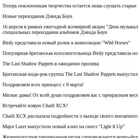
Теперь поклонникам творчества остается лишь слушать старые 
Новые переиздания Дэвида Боуи
16 апреля в рамках ежегодной всемирной акции "День музыкал
специальных переиздания альбомов Дэвида Боуи
Birdy представила новый ролик к композиции "Wild Horses"
Популярная британская исполнительница Birdy представила но
The Last Shadow Pappets в ожидании прилива
Британская инди-рок-группа The Last Shadow Pappets выпустил
Поздравляем всех принцесс с 8 марта!
Милые дамы! От всей души поздравляем вас с прекрасным вес
Встречайте новую Charli ХСХ!
Charli XCX рассказала подробности о выходе своего внезапно
Major Lazer выпустили новый клип на сингл "Light It Up"
Жизнерадостная танцевальная песня сопровождается черно-бе