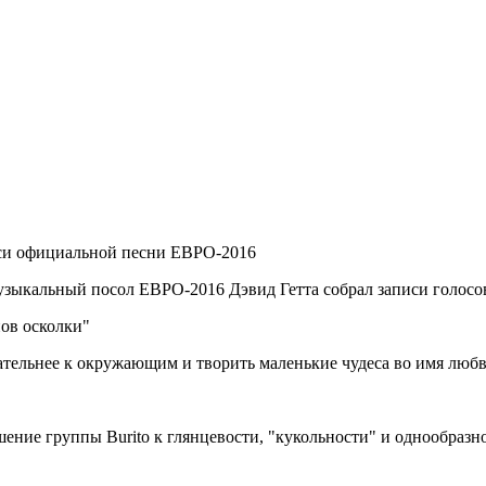
иси официальной песни ЕВРО-2016
зыкальный посол ЕВРО-2016 Дэвид Гетта собрал записи голосов 
ов осколки"
ельнее к окружающим и творить маленькие чудеса во имя люб
шение группы Burito к глянцевости, "кукольности" и однообразн