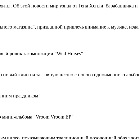
хиты. Об этой новости мир узнал от Гена Хенли, барабанщика и 
ьного магазина", призванной привлечь внимание к музыке, изда
вый ролик к композиции "Wild Horses"
а новый клип на заглавную песню с нового одноименного альбома
енним праздником!
го мини-альбома "Vroom Vroom EP"
лым видео, показывающим традиционный похоронный обряд жите