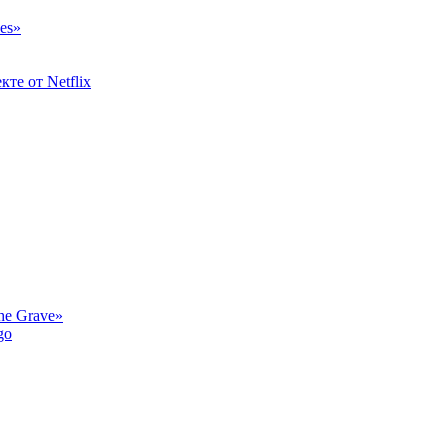
es»
кте от Netflix
he Grave»
go