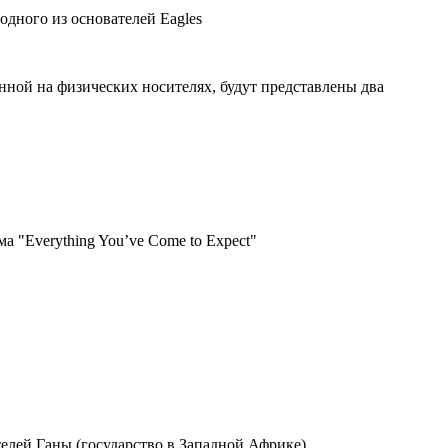
одного из основателей Eagles
нной на физических носителях, будут представлены два
 "Everything You’ve Come to Expect"
лей Ганы (государство в Западной Африке)