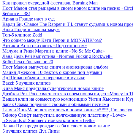
Как прошел очередной фестиваль Burning Man
Пост Малон стал рыцарем в своем новом клипе на песню «Circl
Бейонсе – 38!
Ариана Гранде идет в суд
Карди Би, Chance The Rapper и T.I. станут судьями в новом прое
Элли Голдинг вышла замуж
Топ-5 клипов: Zedd
Что общего между Кэти Перри и MONATIK’ом?
Артик и Асти оказались «Под гипнозом»
Малума и Рики Мартин в клипе «No Se Me Quita»
Лана Дель Рей выпустила «Norman Fucking Rockwell»
Биби Рексе больше не 20
Пост Малон выпустил сингл и анонсировал альбом
Майкл Джексон: 10 фактов о короле поп-музыки
Эд Ширан объявил о перерыве в музыке
Bazzi: 5 лучших клипов
Эйва Макс предстала супергероем в новом клипе
Дрэйк и Рик Росс хвастаются в своем новом видео «Money In T
Вышел клип на совместную композицию Уитни Хьюстон и Ky
Барак Обама поделился своими любимыми песнями
Lauv и Энн-Мари встретились в новом клипе «****, i’m lonely»
Тейлор Свифт выпустила долгожданную пластинку «Lover»
5 Seconds of Summer с новым клипом «Teeth»
Чарли Пут предупреждает себя в своем новом клипе
5 лучших клипов Дуа Липы