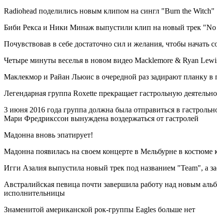
Radiohead поделились новым клипом на сингл "Burn the Witch"
Биби Рекса и Ники Минаж выпустили клип на новый трек "No 
Почувствовав в себе достаточно сил и желания, чтобы начать с
Четыре минуты веселья в новом видео Macklemore & Ryan Lewi
Маклекмор и Райан Льюис в очередной раз задирают планку в
Легендарная группа Roxette прекращает гастрольную деятельно
3 июня 2016 года группа должна была отправиться в гастрольно
Мари Фредрикссон вынуждена воздержаться от гастролей
Мадонна вновь эпатирует!
Мадонна появилась на своем концерте в Мельбурне в костюме 
Игги Азалия выпустила новый трек под названием "Team", а за
Австралийская певица почти завершила работу над новым альбо
исполнительницы
Знаменитой американской рок-группы Eagles больше нет