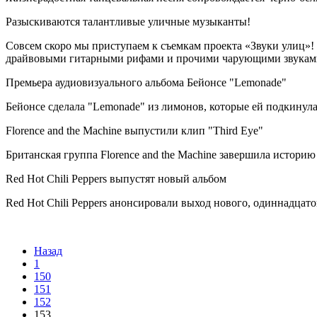
Разыскиваются талантливые уличные музыканты!
Совсем скоро мы приступаем к съемкам проекта «Звуки улиц»!
драйвовыми гитарными рифами и прочими чарующими звукам
Премьера аудиовизуального альбома Бейонсе "Lemonade"
Бейонсе сделала "Lemonade" из лимонов, которые ей подкинул
Florence and the Machine выпустили клип "Third Eye"
Британская группа Florence and the Machine завершила истори
Red Hot Chili Peppers выпустят новый альбом
Red Hot Chili Peppers анонсировали выход нового, одиннадцато
Назад
1
150
151
152
153