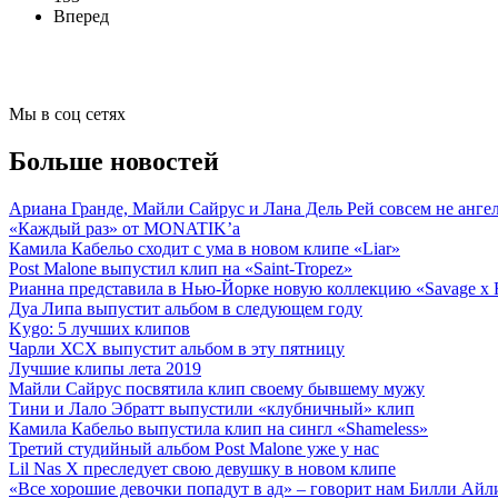
Вперед
Мы в соц сетях
Больше новостей
Ариана Гранде, Майли Сайрус и Лана Дель Рей совсем не анге
«Каждый раз» от MONATIK’а
Камила Кабельо сходит с ума в новом клипе «Liar»
Post Malone выпустил клип на «Saint-Tropez»
Рианна представила в Нью-Йорке новую коллекцию «Savage x 
Дуа Липа выпустит альбом в следующем году
Kygo: 5 лучших клипов
Чарли ХСХ выпустит альбом в эту пятницу
Лучшие клипы лета 2019
Майли Сайрус посвятила клип своему бывшему мужу
Тини и Лало Эбратт выпустили «клубничный» клип
Камила Кабельо выпустила клип на сингл «Shameless»
Третий студийный альбом Post Malone уже у нас
Lil Nas X преследует свою девушку в новом клипе
«Все хорошие девочки попадут в ад» – говорит нам Билли Ай