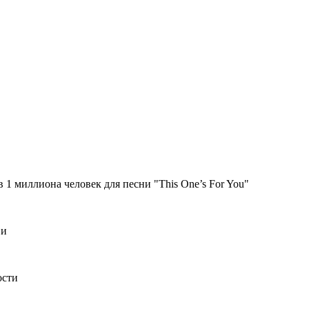
1 миллиона человек для песни "This One’s For You"
ви
ости