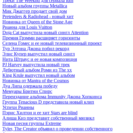
Треки The Weeknd для сериала Idol
Новый альбом группы Metallica
Мик Джаггер продает свой дом
Pretenders & Radiohead - новый хит
Новинка от Queen of the Stone Age
Рианна для Louis Vuitton
Doja Cat выпустила новый сингл Attention
Премия Грэмми расширяет горизонты
Селена Гомес и ее новый телевизионный проект
Тур Элтона Джона побил рекорд
Элис Купер выпустил новый сингл
Нита Штраус и ее новая композиция
PJ Harvey выпустила новый трек
Дебютный альбом Роми из The xx
King Krule выпустил новый альбом
Новинка от Mantra of the Cosmos
Дуа Липа одержала победу
Мемуары Бритни Спирс
Переиздание альбома Immunity Джона Хопкинса
Группа Tenacious D представила новый клип
Успехи Рианны
Пэрис Хилтон и ее хит Stars are blind
Алиша Киз представит собственный мюзикл
Новая песня группы Extreme
Tyler, The Creator объявил о проведении собственного