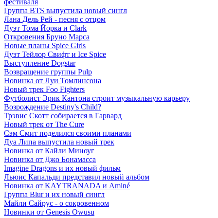
фестиваля
Группа BTS выпустила новый сингл
Лана Дель Рей - песня с отцом
Дуэт Тома Йорка и Clark
Откровения Бруно Марса
Новые планы Spice Girls
Дуэт Тейлор Свифт и Ice Spice
Выступление Dogstar
Возвращение группы Pulp
Новинка от Луи Томлинсона
Новый трек Foo Fighters
Футболист Эрик Кантона строит музыкальную карьеру
Возрождение Destiny's Child?
Трэвис Скотт собирается в Гарвард
Новый трек от The Cure
Сэм Смит поделился своими планами
Дуа Липа выпустила новый трек
Новинка от Кайли Миноуг
Новинка от Джо Бонамасса
Imagine Dragons и их новый фильм
Льюис Капальди представил новый альбом
Новинка от KAYTRANADA и Aminé
Группа Blur и их новый сингл
Майли Сайрус - о сокровенном
Новинки от Genesis Owusu