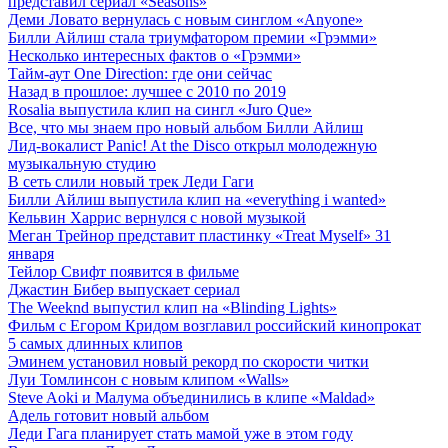
представил сериал «Seasons»
Деми Ловато вернулась с новым синглом «Anyone»
Билли Айлиш стала триумфатором премии «Грэмми»
Несколько интересных фактов о «Грэмми»
Тайм-аут One Direction: где они сейчас
Назад в прошлое: лучшее с 2010 по 2019
Rosalia выпустила клип на сингл «Juro Que»
Все, что мы знаем про новый альбом Билли Айлиш
Лид-вокалист Panic! At the Disco открыл молодежную
музыкальную студию
В сеть слили новый трек Леди Гаги
Билли Айлиш выпустила клип на «everything i wanted»
Кельвин Харрис вернулся с новой музыкой
Меган Трейнор представит пластинку «Treat Myself» 31
января
Тейлор Свифт появится в фильме
Джастин Бибер выпускает сериал
The Weeknd выпустил клип на «Blinding Lights»
Фильм с Егором Кридом возглавил российский кинопрокат
5 самых длинных клипов
Эминем установил новый рекорд по скорости читки
Луи Томлинсон с новым клипом «Walls»
Steve Aoki и Малума объединились в клипе «Maldad»
Адель готовит новый альбом
Леди Гага планирует стать мамой уже в этом году