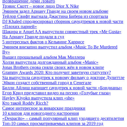
Возвращение Деми Ловато
Трэвис Скотт – новое лицо Dior X Nike
Эминем задел Ариану Гранде на своем новом альбоме
Тейлор Свифт выгнала Джастина Бибера из спортзала
DJ Khaled спродюсировал сборник саундтреков к новой части
«Плохих парней»
Шакира и Anuel AA выпустили совместный трек «Me Gusta»
На Ариану Гранде подали в суд
5 интересных фактов о Кельвине Харрисе
Эминем внезапно выпустил альбом «Music To Be Murdered
By»
Вышел прощальный альбом Мак Миллера
Холзи выпустила долгожданный альбом «Manic»
Jonas Brothers снова сняли своих жён в новом клипе
Grammy Awards 2020: Кто получит заветную статуэтку?
Sia выпустила саундтрек к новому фильму о докторе Дулиттле
Эйкон создаст собственный город в Сенегале
Билли Айлиш напишет саундтрек к новой части «Бондианы»
Егор Крид представил видео на песню «Голубые глаза»
Hayley Kiyoko выпустила клип «she»
Кто такой Roddy Ricch?
Самое интересное за январские праздники
10 клипов для новогоднего настроения
«Despacito» – самый популярный клип уходящего десятилетия
Топ-10 самых просматриваемых клипов за 2019 год