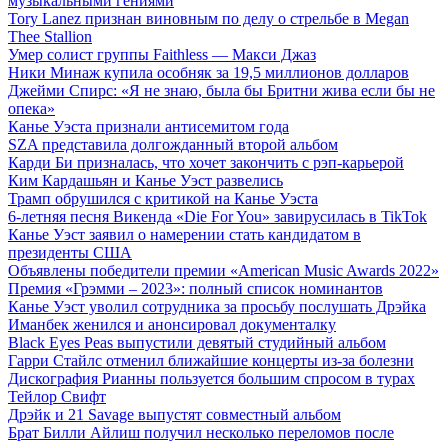
музыкальными гениями
Tory Lanez признан виновным по делу о стрельбе в Megan
Thee Stallion
Умер солист группы Faithless — Макси Джаз
Ники Минаж купила особняк за 19,5 миллионов долларов
Джейми Спирс: «Я не знаю, была бы Бритни жива если бы не
опека»
Канье Уэста признали антисемитом года
SZA представила долгожданный второй альбом
Карди Би призналась, что хочет закончить с рэп-карьерой
Ким Кардашьян и Канье Уэст развелись
Трамп обрушился с критикой на Канье Уэста
6-летняя песня Викенда «Die For You» завирусилась в TikTok
Канье Уэст заявил о намерении стать кандидатом в
президенты США
Объявлены победители премии «American Music Awards 2022»
Премия «Грэмми – 2023»: полный список номинантов
Канье Уэст уволил сотрудника за просьбу послушать Дрэйка
Иманбек женился и анонсировал документалку
Black Eyes Peas выпустили девятый студийный альбом
Гарри Стайлс отменил ближайшие концерты из-за болезни
Дискография Рианны пользуется большим спросом в турах
Тейлор Свифт
Дрэйк и 21 Savage выпустят совместный альбом
Брат Билли Айлиш получил несколько переломов после