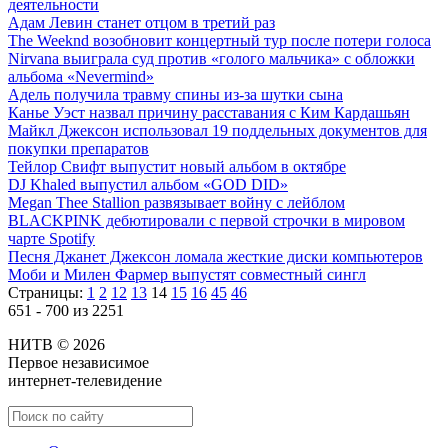
деятельности
Адам Левин станет отцом в третий раз
The Weeknd возобновит концертный тур после потери голоса
Nirvana выиграла суд против «голого мальчика» с обложки
альбома «Nevermind»
Адель получила травму спины из-за шутки сына
Канье Уэст назвал причину расставания с Ким Кардашьян
Майкл Джексон использовал 19 поддельных документов для
покупки препаратов
Тейлор Свифт выпустит новый альбом в октябре
DJ Khaled выпустил альбом «GOD DID»
Megan Thee Stallion развязывает войну с лейблом
BLACKPINK дебютировали с первой строчки в мировом
чарте Spotify
Песня Джанет Джексон ломала жесткие диски компьютеров
Моби и Милен Фармер выпустят совместный сингл
Страницы:
1
2
12
13
14
15
16
45
46
651 - 700 из 2251
НИТВ © 2026
Первое независимое
интернет-телевидение