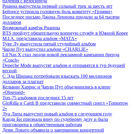
падения с велосипеда
Рианна выпустила первый сольный трек за шесть лет
Бейонсе устроила головную боль комитету «Грэмми»
Последнее письмо Джона Леннона продали за 64 тысячи
долларов
Возможный камбэк Рианны
BTS пройдут обязательную военную службу в Южной Корее
M.I.A. представила альбом «MATA»
Туве Лу выпустила пятый студийный альбом
Чарли Пут выпустил альбом «CHARLIE»
Lil Nas X стал лицом новой рекламной кампании бренда
«Coach»
Depeche Mode выпустят альбом и отправятся в тур будущей
весной
С Эда Ширана потребовали взыскать 100 миллионов
долларов за плагиат
Кельвин Харрис и Чарли Пут объединились в клипе
«Obsessed»
Топ-75 альбомов последних 15 лет
GloRilla и Cardi B представили совместный сингл «Tomorrow
2»
Дуа Липа выпустит новый альбом в следующем году
Карди Би признала вину по судебному делу и была
приговорена к общественным работам
Деми Ловато объявила о завершении концертной