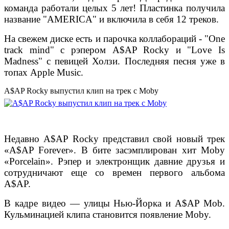
команда работали целых 5 лет! Пластинка получила
название "AMERICA" и включила в себя 12 треков.
На свежем диске есть и парочка коллабораций - "One
track mind" с рэпером A$AP Rocky и "Love Is
Madness" с певицей Холзи. Последняя песня уже в
топах Apple Music.
A$AP Rocky выпустил клип на трек с Moby
Недавно A$AP Rocky представил свой новый трек
«A$AP Forever». В бите засэмплирован хит Moby
«Porcelain». Рэпер и электронщик давние друзья и
сотрудничают еще со времен первого альбома
A$AP.
В кадре видео — улицы Нью-Йорка и A$AP Mob.
Кульминацией клипа становится появление Moby.