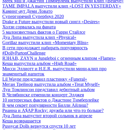
Meek Mill и Джастин Тимберлейк выпустили клип «Believe»
TAME IMPALA выпустили клип «LOST IN YESTERDAY»
Каминг-аут Деми Ловато
Супергорячий Супербоул 2020
Drake и Future выпустили новый сингл «Desires»
Холзи сорвалась на фаната
5 малоизвестных фактов о Гарри Стайлсе
Дуа Липа выпустила клип «Physical»
Gorillaz выпустили клип «Momentary Bliss»
В сети продолжает набирать популярность
#DollyPartonChallenge
R3HAB, ZAYN и Jungleboi с огненным клипом «Flames»
Кеша выпустила альбом «High Road»
Мисси Эллиотт и H.E.R. выпустили мини-клип про
знаменитый напиток
Lil Wayne представил пластинку «Funeral»
Меган Трейнор выпустила альбом «Treat Myself»
Луи Томлинсон представил дебютный альбом
В Челябинске отменили концерт Элджея
10 интересных фактов о Джастине Тимберлейке
В чем секрет популярности Билли Айлиш?
Рианна и A$AP Rocky: дружба или что-то больше?
Дуа Липа выпустит второй сольник в апреле
Кеша возвращается
Pussycat Dolls вернутся спустя 10 лет