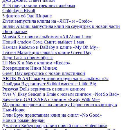
Джо Джонас станет папой
BTS представили трек-лист альбома
Coldplay в Rivoli
5 фактов об Эде Ширане
Zivert выпустила клипы на «ЯЛТ» и «Credo»
Билли Айлиш выпустила клип на саундтрек к новой части
«Бондианы»
Monsta X с новым альбомом «All About Luv»
Новый альбом Сэма Смита выйдет 1 мая
Камила Кабельо и DaBaby в клипе «My Oh My»
Гейтен Матараццо снялся в клипе Green Day
Леди Гага в новом образе
Lil Nas X и Nas с клипом «Rodeo»
Возвращение Ники Минаж
Green Day вернулись с новой пластинкой
ARTIK & ASTI выпустили вторую часть альбома «7»
Элайджа Вуд танцует Skibidi вместе с Little Big
Pussycat Dolls вернулись с новым клипом
Yves V, Ilkay Sencan и Emie с новым синглом «Not So Bad»
Saweetie и GALXARA с клипом «Sway With Me»
Мадонна предложила экс-принцу Гарри свою квартиру в
Нью-Йорке
Элли Брук представила клип на сингл «No Good»
Новый роман Зендаи
Джастин Бибер представил новый сингл «Intentions»