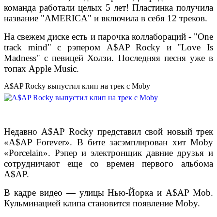
команда работали целых 5 лет! Пластинка получила
название "AMERICA" и включила в себя 12 треков.
На свежем диске есть и парочка коллабораций - "One
track mind" с рэпером A$AP Rocky и "Love Is
Madness" с певицей Холзи. Последняя песня уже в
топах Apple Music.
A$AP Rocky выпустил клип на трек с Moby
Недавно A$AP Rocky представил свой новый трек
«A$AP Forever». В бите засэмплирован хит Moby
«Porcelain». Рэпер и электронщик давние друзья и
сотрудничают еще со времен первого альбома
A$AP.
В кадре видео — улицы Нью-Йорка и A$AP Mob.
Кульминацией клипа становится появление Moby.