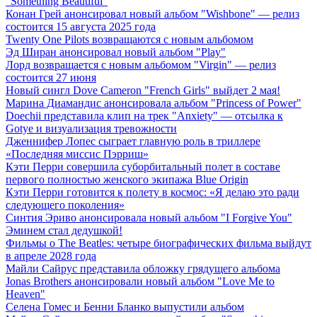
"Something Beautiful"
Конан Грей анонсировал новый альбом "Wishbone" — релиз
состоится 15 августа 2025 года
Twenty One Pilots возвращаются с новым альбомом
Эд Ширан анонсировал новый альбом "Play"
Лорд возвращается с новым альбомом "Virgin" — релиз
состоится 27 июня
Новый сингл Dove Cameron "French Girls" выйдет 2 мая!
Марина Диамандис анонсировала альбом "Princess of Power"
Doechii представила клип на трек "Anxiety" — отсылка к
Gotye и визуализация тревожности
Дженнифер Лопес сыграет главную роль в триллере
«Последняя миссис Пэрриш»
Кэти Перри совершила суборбитальный полет в составе
первого полностью женского экипажа Blue Origin
Кэти Перри готовится к полету в космос: «Я делаю это ради
следующего поколения»
Синтия Эриво анонсировала новый альбом "I Forgive You"
Эминем стал дедушкой!
Фильмы о The Beatles: четыре биографических фильма выйдут
в апреле 2028 года
Майли Сайрус представила обложку грядущего альбома
Jonas Brothers анонсировали новый альбом "Love Me to
Heaven"
Селена Гомес и Бенни Бланко выпустили альбом