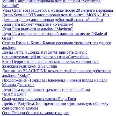
Майли Сайрус анонсировала новый альбом "Something
Beautiful"
Уилл Смит возвращается к музыке после 20-летнего перерыва
Джей-Хоуп из BTS анонсировал новый сингл "MONA LISA"
Дамиано Дэвид анонсировал дебютный сольный альбом
Леди Гага примет участие в «Уэнсдей»!
Леди Гага выпустила альбом “Mayhem”
Леди Гага поделилась историей написания песни "Blade of
Grass"
Селена Гомес и Бенни Бланко раскрыли трек-лист грядущего
альбома
Девид Гетта и Доджа Кэт хотят записать фиты с
исполнительницей вирусного хита «Сигма бой»
Кэти Перри отправится в космос с первым полностью
женским экипажем Blue Origin
Дженни из BLACKPINK показала трейлер своего дебютного
альбома "Ruby"
Продолжение «Покидая Неверленд»: новый взгляд на дело
Майкла Джексона
Леди Гага представляет треклист нового альбома
"MAYHEM"!
Скандал вокруг нового сингла Леди Гаги
Дрейк и PartyNextDoor представили официальную обложку
совместного альбом
Оззи Осборн больше не может ходить