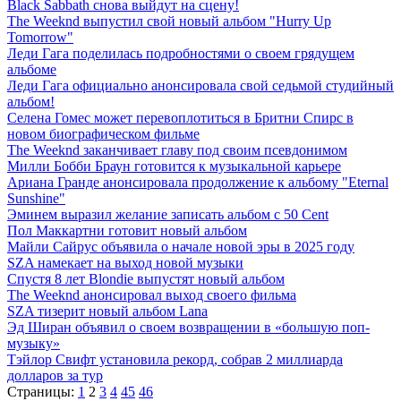
Black Sabbath снова выйдут на сцену!
The Weeknd выпустил свой новый альбом "Hurry Up
Tomorrow"
Леди Гага поделилась подробностями о своем грядущем
альбоме
Леди Гага официально анонсировала свой седьмой студийный
альбом!
Селена Гомес может перевоплотиться в Бритни Спирс в
новом биографическом фильме
The Weeknd заканчивает главу под своим псевдонимом
Милли Бобби Браун готовится к музыкальной карьере
Ариана Гранде анонсировала продолжение к альбому "Eternal
Sunshine"
Эминем выразил желание записать альбом с 50 Cent
Пол Маккартни готовит новый альбом
Майли Сайрус объявила о начале новой эры в 2025 году
SZA намекает на выход новой музыки
Спустя 8 лет Blondie выпустят новый альбом
The Weeknd анонсировал выход своего фильма
SZA тизерит новый альбом Lana
Эд Ширан объявил о своем возвращении в «большую поп-
музыку»
Тэйлор Свифт установила рекорд, собрав 2 миллиарда
долларов за тур
Страницы:
1
2
3
4
45
46