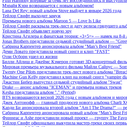
Fifth Harmony впервые за семь лет воссоединились и выступили 
Мэрайя Кэри возвращается с новым альбомом!
Lana Del Rey: новый альбом Stove выйдет в январе 2026 года
Тейлор Свифт выходит замуж
Премьера нового альбома Maroon 5 — Love Is Like
Тейлор Свифт раскрыла трек-лист и дату релиза грядущего аль
Тейлор Свифт объявляет новую эру
Кристина Агилера и фанатская теория: «3+5=» — намек на 8-й
Jonas Brothers представили седьмой студийный альбом — "Gree
Сабрина Карпентер анонсировала альбом "Man’s Best Friend"
Деми Ловато представила новый сингл и клип "FAST"
Оззи Осборн ушел из жизни
Билли Айлиш и Джеймс Кэмерон готовят 3D-концертный фил
Мировая премьера музыкального фильма Майли Сайрус — Somet
Twenty One Pilots представили трек-лист нового альбома "Breac
Machine Gun Kelly представил клип на новый сингл "vampire dia
Джастин Бибер выпустил седьмой студийный альбом "Swag"
Drake — анонс альбома "ICEMAN" и премьера новых треков
Kesha представила альбом "." (Period)
BTS возвращаются весной 2026 года с новым альбомом и мир
Джек Антонофф — главный продюсер нового альбома Charli 
Карди Би анонсировала второй альбом "Am I The Drama?" — ре
Сабрина Карпентер анонсировала новый альбом “Man’s Best Fr
Финнеас и Ashe представили новый проект — группу The Favo
Тейлор Свифт официально выкупила мастер-треки своих перв