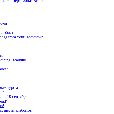
на концерте Jonas Brothers
бома
 альбом?
tings from Your Hometown"
ьм
hing Beautiful
h"
ries"
овым туром
XCX
лиз 19 сентября
iend”
rs!
ых шести альбомов