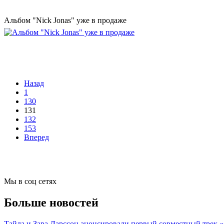
Альбом "Nick Jonas" уже в продаже
Назад
1
130
131
132
153
Вперед
Мы в соц сетях
Больше новостей
Тайла и Зара Ларссон анонсировали первый совместный трек