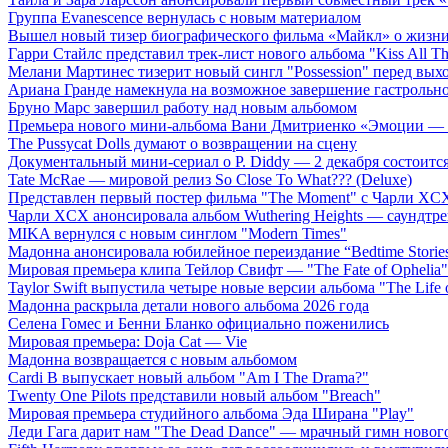
Группа Evanescence вернулась с новым материалом
Вышел новый тизер биографического фильма «Майкл» о жизн
Гарри Стайлс представил трек-лист нового альбома "Kiss All The
Мелани Мартинес тизерит новый сингл "Possession" перед вых
Ариана Гранде намекнула на возможное завершение гастрольн
Бруно Марс завершил работу над новым альбомом
Премьера нового мини-альбома Вани Дмитриенко «Эмоции — 
The Pussycat Dolls думают о возвращении на сцену
Документальный мини-сериал о P. Diddy — 2 декабря состоится
Tate McRae — мировой релиз So Close To What??? (Deluxe)
Представлен первый постер фильма "The Moment" с Чарли XCX
Чарли XCX анонсировала альбом Wuthering Heights — саундтре
MIKA вернулся с новым синглом "Modern Times"
Мадонна анонсировала юбилейное переиздание “Bedtime Storie
Мировая премьера клипа Тейлор Свифт — "The Fate of Ophelia"
Taylor Swift выпустила четыре новые версии альбома "The Life o
Мадонна раскрыла детали нового альбома 2026 года
Селена Гомес и Бенни Бланко официально поженились
Мировая премьера: Doja Cat — Vie
Мадонна возвращается с новым альбомом
Cardi B выпускает новый альбом "Am I The Drama?"
Twenty One Pilots представили новый альбом "Breach"
Мировая премьера студийного альбома Эда Ширана "Play"
Леди Гага дарит нам "The Dead Dance" — мрачный гимн нового