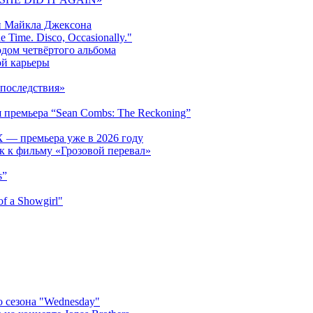
и Майкла Джексона
 Time. Disco, Occasionally."
одом четвёртого альбома
ой карьеры
последствия»
 премьера “Sean Combs: The Reckoning”
 — премьера уже в 2026 году
к к фильму «Грозовой перевал»
s”
f a Showgirl"
 сезона "Wednesday"