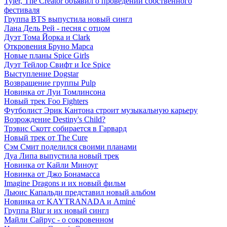
Tyler, The Creator объявил о проведении собственного
фестиваля
Группа BTS выпустила новый сингл
Лана Дель Рей - песня с отцом
Дуэт Тома Йорка и Clark
Откровения Бруно Марса
Новые планы Spice Girls
Дуэт Тейлор Свифт и Ice Spice
Выступление Dogstar
Возвращение группы Pulp
Новинка от Луи Томлинсона
Новый трек Foo Fighters
Футболист Эрик Кантона строит музыкальную карьеру
Возрождение Destiny's Child?
Трэвис Скотт собирается в Гарвард
Новый трек от The Cure
Сэм Смит поделился своими планами
Дуа Липа выпустила новый трек
Новинка от Кайли Миноуг
Новинка от Джо Бонамасса
Imagine Dragons и их новый фильм
Льюис Капальди представил новый альбом
Новинка от KAYTRANADA и Aminé
Группа Blur и их новый сингл
Майли Сайрус - о сокровенном