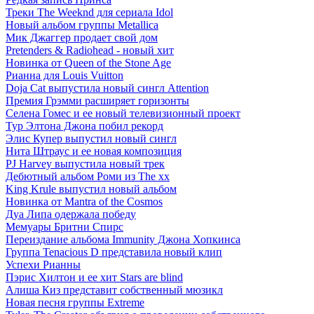
Треки The Weeknd для сериала Idol
Новый альбом группы Metallica
Мик Джаггер продает свой дом
Pretenders & Radiohead - новый хит
Новинка от Queen of the Stone Age
Рианна для Louis Vuitton
Doja Cat выпустила новый сингл Attention
Премия Грэмми расширяет горизонты
Селена Гомес и ее новый телевизионный проект
Тур Элтона Джона побил рекорд
Элис Купер выпустил новый сингл
Нита Штраус и ее новая композиция
PJ Harvey выпустила новый трек
Дебютный альбом Роми из The xx
King Krule выпустил новый альбом
Новинка от Mantra of the Cosmos
Дуа Липа одержала победу
Мемуары Бритни Спирс
Переиздание альбома Immunity Джона Хопкинса
Группа Tenacious D представила новый клип
Успехи Рианны
Пэрис Хилтон и ее хит Stars are blind
Алиша Киз представит собственный мюзикл
Новая песня группы Extreme