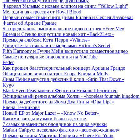
The Weeknd выпустил очередную бомбу
Фаррелл Уильямс с новым клипом на сингл "Yellow Light"
Мелодичная агрессия от Royal Blood
Первый совместный сингл Димы Билана и Сергея Лазарева!
Факты об Ариане Гранде
Sia представила эмоциональное видео на трек «Free Me»
Время и Стекло выпустили новый хит «Back2Leto»
Премьера альбома Кэти Перри «Witness»
Дэвид Гетта снял клип с моделями Victoria’s Secret
Fifth Harmony и Гуччи Мейн выпустили совместное видео
Самые популярные видеоклипы на YouTube
Feder
Как прошел благотворительный концерт Арианы Гранде
Официальное видео на трек Егора Крида и Molly
Лиам Пейн выпустил дебютный клип «Strip That Down»
Kygo
Black Eyed Peas заменят Ферги на Николь Шерзингер
Официальный релиз альбома Холзи - «hopeless fountain kingdom
Премьера дебютного альбома Дуа Липы «Dua Lipa»
Елена Темникова
Новый EP от Major Lazer – «Know No Better»
Какими звезды музыки были в детстве
7 самых знаменитых блондинок из мира музыки
Майли Сайрус: несколько фактов о «девочке-скандал»
Премьера клипа Мартина Гаррикса «There For You»