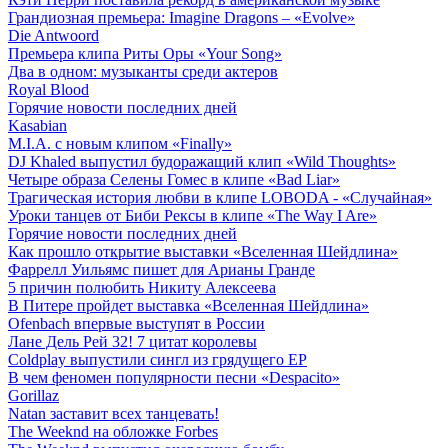
Грандиозная премьера: Imagine Dragons – «Evolve»
Die Antwoord
Премьера клипа Риты Оры «Your Song»
Два в одном: музыканты среди актеров
Royal Blood
Горячие новости последних дней
Kasabian
M.I.A. с новым клипом «Finally»
DJ Khaled выпустил будоражащий клип «Wild Thoughts»
Четыре образа Селены Гомес в клипе «Bad Liar»
Трагическая история любви в клипе LOBODA - «Случайная»
Уроки танцев от Биби Рексы в клипе «The Way I Are»
Горячие новости последних дней
Как прошло открытие выставки «Вселенная Шейдлина»
Фаррелл Уильямс пишет для Арианы Гранде
5 причин полюбить Никиту Алексеева
В Питере пройдет выставка «Вселенная Шейдлина»
Ofenbach впервые выступят в России
Лане Дель Рей 32! 7 цитат королевы
Coldplay выпустили сингл из грядущего EP
В чем феномен популярности песни «Despacito»
Gorillaz
Natan заставит всех танцевать!
The Weeknd на обложке Forbes