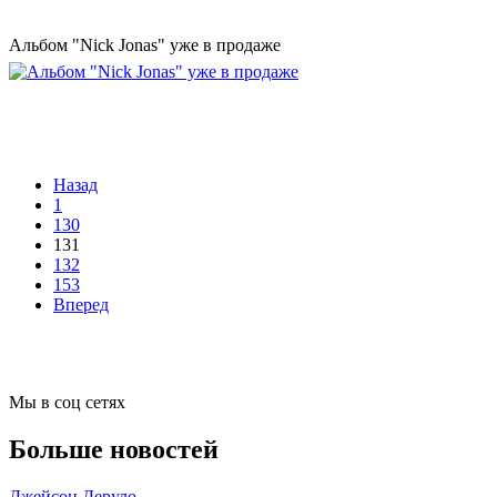
Альбом "Nick Jonas" уже в продаже
Назад
1
130
131
132
153
Вперед
Мы в соц сетях
Больше новостей
Джейсон Деруло