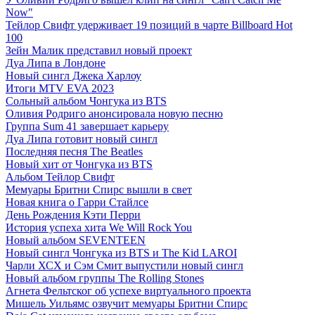
Now"
Тейлор Свифт удерживает 19 позиций в чарте Billboard Hot
100
Зейн Малик представил новый проект
Дуа Липа в Лондоне
Новый сингл Джека Харлоу
Итоги MTV EVA 2023
Сольный альбом Чонгука из BTS
Оливия Родриго анонсировала новую песню
Группа Sum 41 завершает карьеру
Дуа Липа готовит новый сингл
Последняя песня The Beatles
Новый хит от Чонгука из BTS
Альбом Тейлор Свифт
Мемуары Бритни Спирс вышли в свет
Новая книга о Гарри Стайлсе
День Рождения Кэти Перри
История успеха хита We Will Rock You
Новый альбом SEVENTEEN
Новый сингл Чонгука из BTS и The Kid LAROI
Чарли ХСХ и Сэм Смит выпустили новый сингл
Новый альбом группы The Rolling Stones
Агнета Фельтског об успехе виртуального проекта
Мишель Уильямс озвучит мемуары Бритни Спирс