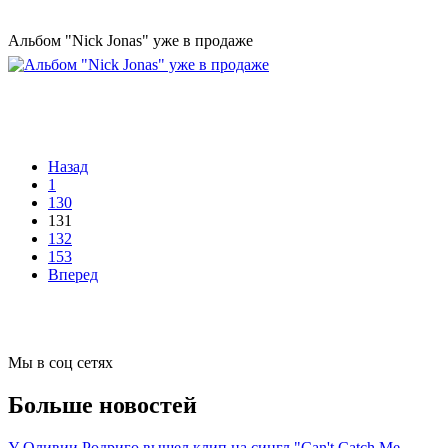
Альбом "Nick Jonas" уже в продаже
Назад
1
130
131
132
153
Вперед
Мы в соц сетях
Больше новостей
У Оливии Родриго вышел клип на сингл "Can't Catch Me