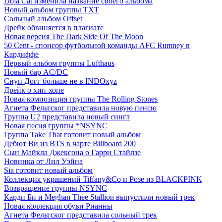
Doja Cat изменила название своего альбома
Новый альбом группы TXT
Сольный альбом Offset
Дрейк обвиняется в плагиате
Новая версия The Dark Side Of The Moon
50 Cent - спонсор футбольной команды AFC Rumney в
Кардиффе
Первый альбом группы Lufthaus
Новый бар AC/DC
Снуп Догг больше не в INDOxyz
Дрейк о хип-хопе
Новая композиция группы The Rolling Stones
Агнета Фельтског представила новую пенсю
Группа U2 представила новый сингл
Новая песня группы *NSYNC
Группа Take That готовит новый альбом
Дебют Ви из BTS в чарте Billboard 200
Сын Майкла Джексона о Гарри Стайлзе
Новинка от Лил Уэйна
Sia готовит новый альбом
Коллекция украшений Tiffany&Co и Розе из BLACKPINK
Возвращение группы NSYNC
Карди Би и Meghan Thee Stallion выпустили новый трек
Новая коллекция обуви Рианны
Агнета Фельтског представила сольный трек