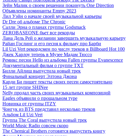
Зейн Малик о своем решении покинуть One Direction
Объявлены номинанты Emmy 2023
Лил Уэйн о начале своей музыкальной карьеры
Dr Dre об альбоме The Chronic
Салли Эрна о планах группы Godsmack
ZEROBASEONE бьет все рекорды
Лана Дель Рей о желании завершить музыкальную карьеру
Райан Гослинг и его песня к фильму про Барби
Lil Uzi Vert рекордсмен по числу треков в Billboard Hot 100
Джек Харлоу теперь в Музее Мадам Тюссо
Ремикс песни Hello из альбома Fallen группы Evanescence
Документальный фильм о группе TXT
Билли Айлиш выпустила новый трек
Финальный концерт Элтона Джона
Карди Би пишет тексты своих песен самостоятельно
15 лет группе SHINee
Nelly продал часть своих музыкальных композиций
Eagles объявили о прощальном туре
Новинка от группы ITZY
Чонгук из BTS представил несколько треков
Альбом Lil Uzi Vert
Группа The Coral выпустила новый трек
World Music Radio совсем скоро
The Chemical Brothers готовятся выпустить книгу