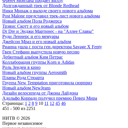
Френч Монтана продает виллу
Долгожданный трек от Blonde Redhead
Ники Минаж о выходе своего нового альбома
Post Malone представил трек-лист нового альбома
Новый альбом Пола Роджерса
Трэвис Скотт и его новый альбом
Dr Dre и Энджи Мартинес - на "Аллее Славы"
Руди Леннерс и его мемуары
Джейсон Мраз и его новый альбом
Рианна ушла с поста ген.директора Savage X Fenty
Гвен Стефани выпустила новую песню
Дебютный альбом Ким Петрас
Коллаборация группы Korn и Adidas
Роль Зендеи в кино
Новый альбом группы Aerosmith
Планы Рода Стюарта
Группа New Temptation приготовила сюрприз
Новый альбом NewJeans
Дизайн велосипеда от Джона Лайдона
Адольфо Коррадо получил премию Певец Мира
Страницы:
1
2
8
9
10
11
12
45
46
451 - 500 из 2251
НИТВ © 2026
Первое независимое