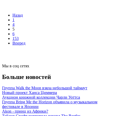
Назад
1
4
5
6
153
Вперед
Мы в соц сетях
Больше новостей
Группа Walk the Moon взяла небольшой таймаут
Новый проект Ханса Циммера
Аукцион книжной коллекции Чарли Уоттса
Группа Bring Me the Horizon объявила о музыкальном
фестивале в Японии
Akon - принц из Африки?
Тейлор Свифт повторила рекорд The Beetles