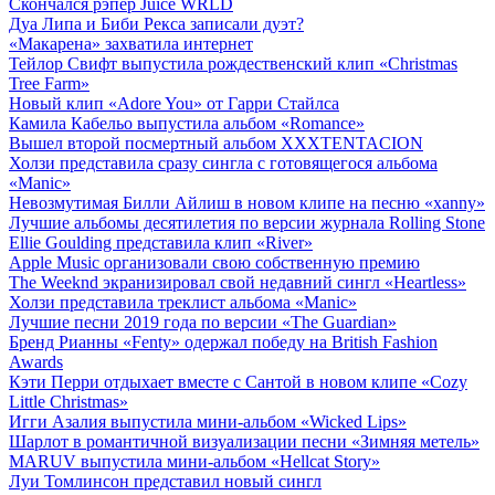
Скончался рэпер Juice WRLD
Дуа Липа и Биби Рекса записали дуэт?
«Макарена» захватила интернет
Тейлор Свифт выпустила рождественский клип «Christmas
Tree Farm»
Новый клип «Adore You» от Гарри Стайлса
Камила Кабельо выпустила альбом «Romance»
Вышел второй посмертный альбом XXXTENTACION
Холзи представила сразу сингла с готовящегося альбома
«Manic»
Невозмутимая Билли Айлиш в новом клипе на песню «xanny»
Лучшие альбомы десятилетия по версии журнала Rolling Stone
Ellie Goulding представила клип «River»
Apple Music организовали свою собственную премию
The Weeknd экранизировал свой недавний сингл «Heartless»
Холзи представила треклист альбома «Manic»
Лучшие песни 2019 года по версии «The Guardian»
Бренд Рианны «Fenty» одержал победу на British Fashion
Awards
Кэти Перри отдыхает вместе с Сантой в новом клипе «Cozy
Little Christmas»
Игги Азалия выпустила мини-альбом «Wicked Lips»
Шарлот в романтичной визуализации песни «Зимняя метель»
MARUV выпустила мини-альбом «Hellcat Story»
Луи Томлинсон представил новый сингл