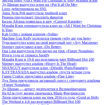
Звезды поют «All I Want For Christmas Is You» Мэрайи Кэри
Эд Ширан выпустил клип на «Put It all On Me»
Lizzo дебютировала на SNL
Лана Дель Рей выпустила тройной клип
Рианна продолжает троллить фанатов
Билли Айлиш появилась в шоу «Carpool Karaoke»
Мэрайя Кэри перевыпустила клип на «All I Want for Christmas
Is You»
Kali Uchis с новым клипом «Solita»
Machine Gun Kelly поделился треком «why are you here»
Tyga выпустил клип на свой вирусный хит «Ayy Macarena»
Stormzy представил клип «Do Better»
Dua Lipa выпустила lyric-видео на трек «Future Nostalgia»
Итоги года от сервиса Spotify
Мэрайя Кэри в 19-й раз возглавила чарт Billboard Hot 100
Stormzy выпустил альбом «Heavy Is The Head»
SHANGUY выпустили клип «Désolée (Paris/Paname)»
KAYTRANADA выпустил альбом, спустя четыре года
Гарри Стайлс представил альбом «Fine Line»
Дуа Липа представила заглавный сингл с грядущего альбома
«Future Nostalgia»
Эд Ширан — артист десятилетия в Великобритании
На 62-м году жизни скончалась Мари Фредрикссон
Лиззо представила клип на трек 2016-го года «Good as Hell»
The Weeknd в 4-й раз возглавил Billboard Hot 100