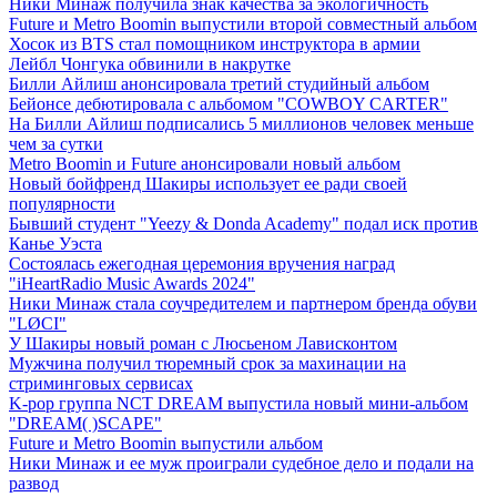
Ники Минаж получила знак качества за экологичность
Future и Metro Boomin выпустили второй совместный альбом
Хосок из BTS стал помощником инструктора в армии
Лейбл Чонгука обвинили в накрутке
Билли Айлиш анонсировала третий студийный альбом
Бейонсе дебютировала с альбомом "COWBOY CARTER"
На Билли Айлиш подписались 5 миллионов человек меньше
чем за сутки
Metro Boomin и Future анонсировали новый альбом
Новый бойфренд Шакиры использует ее ради своей
популярности
Бывший студент "Yeezy & Donda Academy" подал иск против
Канье Уэста
Состоялась ежегодная церемония вручения наград
"iHeartRadio Music Awards 2024"
Ники Минаж стала соучредителем и партнером бренда обуви
"LØCI"
У Шакиры новый роман с Люсьеном Лависконтом
Мужчина получил тюремный срок за махинации на
стриминговых сервисах
K-pop группа NCT DREAM выпустила новый мини-альбом
"DREAM( )SCAPE"
Future и Metro Boomin выпустили альбом
Ники Минаж и ее муж проиграли судебное дело и подали на
развод