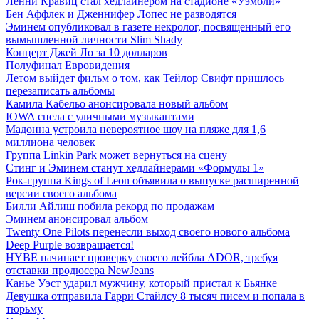
Ленни Кравиц стал хедлайнером на стадионе «Уэмбли»
Бен Аффлек и Дженнифер Лопес не разводятся
Эминем опубликовал в газете некролог, посвященный его
вымышленной личности Slim Shady
Концерт Джей Ло за 10 долларов
Полуфинал Евровидения
Летом выйдет фильм о том, как Тейлор Свифт пришлось
перезаписать альбомы
Камила Кабельо анонсировала новый альбом
IOWA спела с уличными музыкантами
Мадонна устроила невероятное шоу на пляже для 1,6
миллиона человек
Группа Linkin Park может вернуться на сцену
Стинг и Эминем станут хедлайнерами «Формулы 1»
Рок-группа Kings of Leon объявила о выпуске расширенной
версии своего альбома
Билли Айлиш побила рекорд по продажам
Эминем анонсировал альбом
Twenty One Pilots перенесли выход своего нового альбома
Deep Purple возвращается!
HYBE начинает проверку своего лейбла ADOR, требуя
отставки продюсера NewJeans
Канье Уэст ударил мужчину, который пристал к Бьянке
Девушка отправила Гарри Стайлсу 8 тысяч писем и попала в
тюрьму