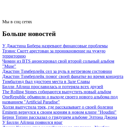
Мы в соц сетях
Больше новостей
У Джастина Бибера назревают финансовые проблемы
Трэвис Скотт арестован за проникновение на чужую
территорию
Чимин из BTS анонсировал свой второй сольный альбом
"Muse"
Джастин Тимберлейк сел за руль в нетрезвом состоянии
Джастин Тимберлейк помог своей фанатке во время концерта
Тимбалэнд был удостоен места в Зале Славы
Билли Айлиш прославилась и потеряла всех друзей
The Rolling Stones собираются выпустить новый альбом
OneRepublic объявили о выходе своего нового альбома под
названием "Artificial Paradise"
Холзи выпустила трек, где рассказывает о своей болезни
Eminem вернулся к своим корням в новом клипе "Houdini"
Берни Топин рассказал о грядущем альбоме Элтона Джона
У Билли Айлиш появился враг