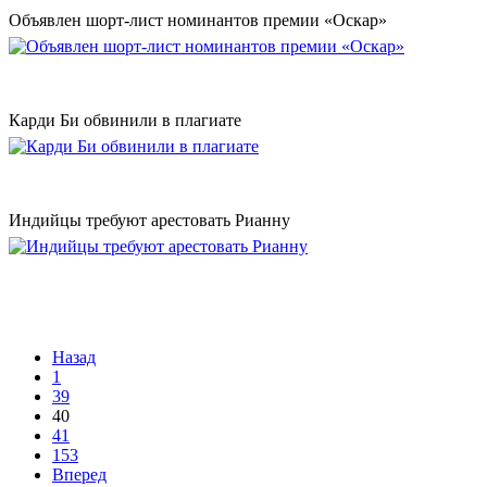
Объявлен шорт-лист номинантов премии «Оскар»
Карди Би обвинили в плагиате
Индийцы требуют арестовать Рианну
Назад
1
39
40
41
153
Вперед