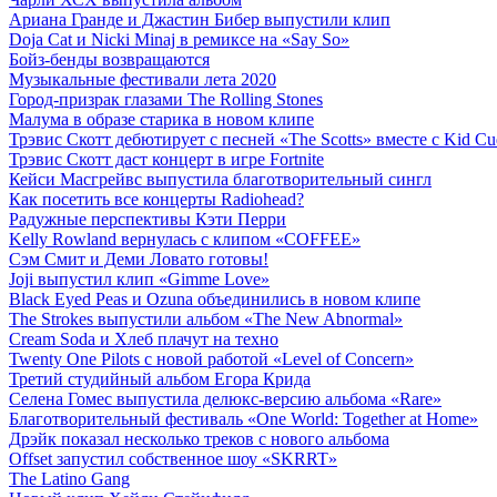
Ариана Гранде и Джастин Бибер выпустили клип
Doja Cat и Nicki Minaj в ремиксе на «Say So»
Бойз-бенды возвращаются
Музыкальные фестивали лета 2020
Город-призрак глазами The Rolling Stones
Малума в образе старика в новом клипе
Трэвис Скотт дебютирует с песней «The Scotts» вместе с Kid Cud
Трэвис Скотт даст концерт в игре Fortnite
Кейси Масгрейвс выпустила благотворительный сингл
Как посетить все концерты Radiohead?
Радужные перспективы Кэти Перри
Kelly Rowland вернулась с клипом «COFFEE»
Сэм Смит и Деми Ловато готовы!
Joji выпустил клип «Gimme Love»
Black Eyed Peas и Ozuna объединились в новом клипе
The Strokes выпустили альбом «The New Abnormal»
Cream Soda и Хлеб плачут на техно
Twenty One Pilots с новой работой «Level of Concern»
Третий студийный альбом Егора Крида
Селена Гомес выпустила делюкс-версию альбома «Rare»
Благотворительный фестиваль «One World: Together at Home»
Дрэйк показал несколько треков с нового альбома
Offset запустил собственное шоу «SKRRT»
The Latino Gang