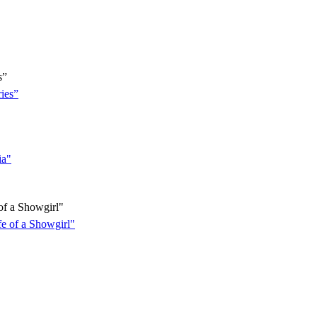
s”
f a Showgirl"