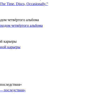
одом четвёртого альбома
ой карьеры
последствия»