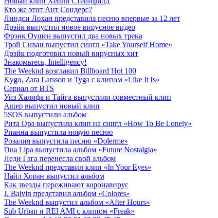
Новый клип Хейли Стейнфилд
Кто же этот Ант Сондерс?
Линдси Лохан представила песню впервые за 12 лет
Дрэйк выпустил новое вирусное видео
Фрэнк Оушен выпустил два новых трека
Трой Сиван выпустил сингл «Take Yourself Home»
Дрэйк подготовил новый вирусных хит
Знакомьтесь, Intelligency!
The Weeknd возглавил Billboard Hot 100
Kygo, Zara Larsson и Tyga с клипом «Like It Is»
Сериал от BTS
Уиз Халифа и Тайга выпустили совместный клип
Ашер выпустил новый клип
5SOS выпустили альбом
Рита Ора выпустила клип на сингл «How To Be Lonely»
Рианна выпустила новую песню
Розалия выпустила песню «Dolerme»
Dua Lipa выпустила альбом «Future Nostalgia»
Леди Гага перенесла свой альбом
The Weeknd представил клип «In Your Eyes»
Найл Хоран выпустил альбом
Как звезды переживают коронавирус
J. Balvin представил альбом «Colores»
The Weeknd выпустил альбом «After Hours»
Sub Urban и REI AMI с клипом «Freak»