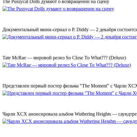
The Pussycat Dolls думают о возвращении на сцену
Документальный мини-сериал о P. Diddy — 2 декабря состоится
Tate McRae — мировой релиз So Close To What??? (Deluxe)
Представлен первый постер фильма "The Moment" с Чарли XCX
Чарли XCX анонсировала альбом Wuthering Heights — саундтре