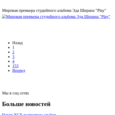
Мировая премьера студийного альбома Эда Ширана "Play"
Назад
1
2
3
4
153
Вперед
Мы в соц сетях
Больше новостей
Чарли ХСХ выпустила альбом