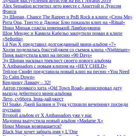
Лучшие выступления артистов на BET Awards 2019
Alex Sensation встретил лето вместе с Аниттой и Луисом
Фонси
Эд Ширан, Chance The Rapper и PnB Rock в клипе «Cross Me»
Рита Ора, Тиесто и Джонас Блю показали клип на «Ritual»
Ники Минаж сожгла новенький Ламборджини
Шон Мендес и Камила Кабельо закрутили роман в клипе
«Señorita»
Lil Nas X представил долгожданный мини-альбом «7»
Холзи поделилась бэкстэйджем со съемок клипа «Nightmare»
Пинк выпустила клип на песню «90 Days»
Эд Ширан раскрыл треклист своего нового альбома
X Ambassadors с новым клипом на «HEY CHILD»
Тейлор Свифт представила новый клип на песню «You Need
To Calm Down»
Кендрику Ламару – 32!
Автор громкого хита «Old Town Road» анонсировал дату
выхода дебютного мини-альбома
Лето, суббота, Insta-дайджест
DJ Snake, Джей Балвин и Tyga устроили вечеринку посреди
пустыни
Второй альбом от X Ambassadors уже у нас
Мадонна выпустила новый альбом «Madame X»
Ники Минаж возвращается?
Black Star хочет забрать имя у L’One