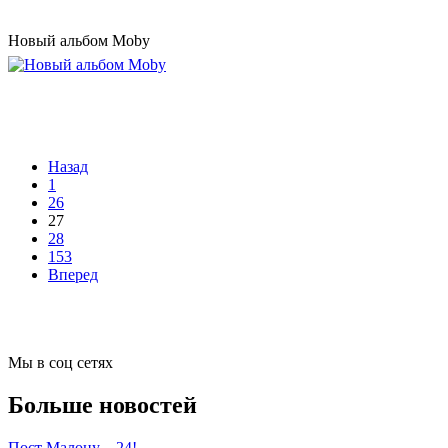
Новый альбом Moby
Назад
1
26
27
28
153
Вперед
Мы в соц сетях
Больше новостей
Пост Малону – 24!