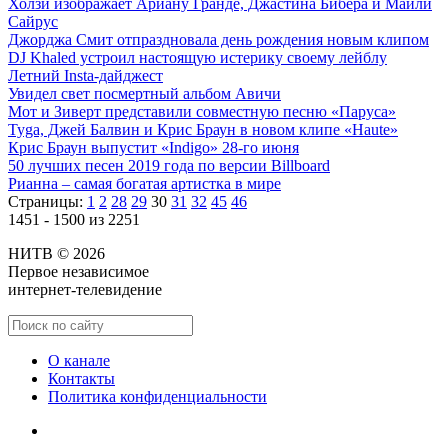
Холзи изображает Ариану Гранде, Джастина Бибера и Майли
Сайрус
Джорджа Смит отпраздновала день рождения новым клипом
DJ Khaled устроил настоящую истерику своему лейблу
Летний Insta-дайджест
Увидел свет посмертный альбом Авичи
Мот и Зиверт представили совместную песню «Паруса»
Tyga, Джей Балвин и Крис Браун в новом клипе «Haute»
Крис Браун выпустит «Indigo» 28-го июня
50 лучших песен 2019 года по версии Billboard
Рианна – самая богатая артистка в мире
Страницы:
1
2
28
29
30
31
32
45
46
1451 - 1500 из 2251
НИТВ © 2026
Первое независимое
интернет-телевидение
О канале
Контакты
Политика конфиденциальности