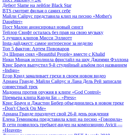
Дебют Slame на лейбле Black Star
BTS смотрят фильм о самих себе
Майли Сайрус представила клип на песню «Mother's
Daughter»
Пост Малон анонсировал новый сингл
Тейлор Свифт осталась без прав на свою музыку
5 лучших клипов Мисси Эллиотт
Insta-дайджест: самое интересное за неделю
Топ 5 фактов: Артем Пивоваров
Эд Ширан снял «Beautiful People» вместе с Khalid
Ники Минаж исполнила фристайл на шоу Джимми Фэллона
Крис Браун выпустил 9-й студийный альбом под названием
«Indigo»
Егор Крид замаливает грехи в своем новом видео
Ариана Гранде, Майли Сайрус и Лана Дель Рей записали
совместный трек
Мадонна против оружия в клипе «God Control»
Премьера клипа Карди Би – «Press»
Крис Браун и Джастин Бибер объединились в новом треке
«Don't Check On Me»
Ариана Гранде празднует свой 26-й день рождения
Елена Темникова представила клип на песню «Говорила»
В сети появилось требьют-видео на композицию Avicii —
«Heaven»