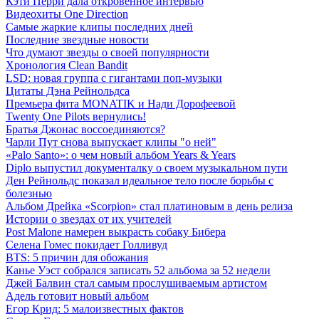
Кэти Перри дала откровенное интервью
Видеохиты One Direction
Самые жаркие клипы последних дней
Последние звездные новости
Что думают звезды о своей популярности
Хронология Clean Bandit
LSD: новая группа с гигантами поп-музыки
Цитаты Дэна Рейнольдса
Премьера фита MONATIK и Нади Дорофеевой
Twenty One Pilots вернулись!
Братья Джонас воссоединяются?
Чарли Пут снова выпускает клипы "о ней"
«Palo Santo»: о чем новый альбом Years & Years
Diplo выпустил документалку о своем музыкальном пути
Ден Рейнольдс показал идеальное тело после борьбы с
болезнью
Альбом Дрейка «Scorpion» стал платиновым в день релиза
Истории о звездах от их учителей
Post Malone намерен выкрасть собаку Бибера
Селена Гомес покидает Голливуд
BTS: 5 причин для обожания
Канье Уэст собрался записать 52 альбома за 52 недели
Джей Балвин стал самым прослушиваемым артистом
Адель готовит новый альбом
Егор Крид: 5 малоизвестных фактов