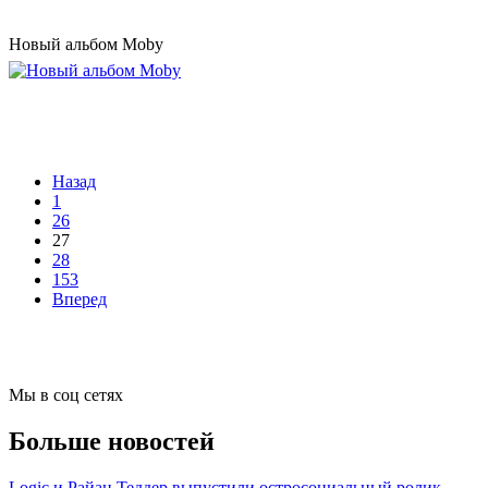
Новый альбом Moby
Назад
1
26
27
28
153
Вперед
Мы в соц сетях
Больше новостей
Logic и Райан Теддер выпустили остросоциальный ролик