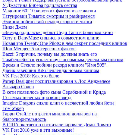
У Джастина Бибера родилась сестра
Мадонне 60! 10 коротких фактов из ее жизни
Татуировки Тимати: смотрим и разбираемся
Эминем побил свой рекорд скорости читки
Ники Джем
«Звезда родилась»: дебют Леди Гаги в большом кино
Terry и DanyMuse снялись в совместном клипе
Новая эра Twenty One Pilots: в чем секрет последних клипов
Шон Мендес: 5 интересных фактов
Bazzi: 5 причин, почему вы должны знать его
Тимберлейк запускает шоу с огромным денежным призом
Время и Стекло побили рекорд клипом "Имя 505"
Дрейк завершил Kiki-челлендж новым клипом
VK Fest 2018: Как это было
Рэпер Desiigner госпитализирован в Лос-Анджелесе
Альваро Солер
В сети появилось фото сына Серябкиной и Крида
15 самых нелепых прозвищ звезд
Imagine Dragons сняли клип о несчастной любви йети
Том Уокер
Гарри Стайлс потратил миллион долларов на
благотворительность
В США экстренно госпитализировали Деми Ловато
VK Fest 2018 уже в эти выходные!