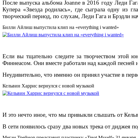
После выпуска альбома Joanne в 2016 году Леди Гаг
Купера «Звезда родилась», где сыграла одну из гл
творческий период, по слухам, Леди Гага и Брэдли на
Билли Айлиш выпустила клип на «everything i wanted»
Если вы тщательно следите за творчеством этой юн
Финнеасом. Они вместе работали над каждой песней 
Неудивительно, что именно он принял участие в пер
Кельвин Харрис вернулся с новой музыкой
И это нечто иное, что мы привыкли слышать от Кель
В сети появилось сразу два новых трека от диджея 
Меган Трейнор представит пластинку «Treat Myself» 31 января