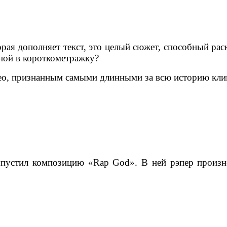
ая дополняет текст, это целый сюжет, способный рас
иной в короткометражку?
о, признанным самыми длинными за всю историю кли
пустил композицию «Rap God». В ней рэпер произно