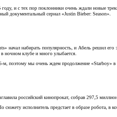
 году, и с тех пор поклонники очень ждали новые тре
нный документальный сериал «Justin Bieber: Season».
s» начал набирать популярность, и Абель решил его 
 в ночном клубе и много улыбается.
-м, поэтому мы очень ждем продолжение «Starboy» в 
зглавила российский кинопрокат, собрав 297,5 миллио
о сюжету исполнитель предстает в образе робота, в к