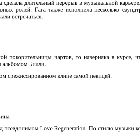
а сделала длительный перерыв в музыкальной карьере
авных ролей. Гага также исполнила несколько саунд
чали встречаться.
ой покорительницы чартов, то наверняка в курсе, 
и альбомом Билли.
вом срежиссированном клипе самой певицей.
вина.
под псевдонимом Love Regeneration. По стилю музыки