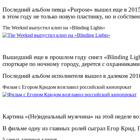
Последний альбом певца «Purpose» вышел еще в 2015
в этом году не только новую пластинку, но и собстве
The Weeknd выпустил клип на «Blinding Lights»
Вышедший еще в прошлом году сингл «Blinding Light
спорткаре по ночному городу, дерется с охранниками
Последний альбом исполнителя вышел в далеком 2016
Фильм с Егором Кридом возглавил российский кинопрокат
Картина «(Не)идеальный мужчина» на этой неделе во
В фильме одну из главных ролей сыграл Егор Крид. П
5 самых длинных клипов