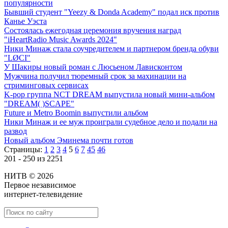
популярности
Бывший студент "Yeezy & Donda Academy" подал иск против
Канье Уэста
Состоялась ежегодная церемония вручения наград
"iHeartRadio Music Awards 2024"
Ники Минаж стала соучредителем и партнером бренда обуви
"LØCI"
У Шакиры новый роман с Люсьеном Лависконтом
Мужчина получил тюремный срок за махинации на
стриминговых сервисах
K-pop группа NCT DREAM выпустила новый мини-альбом
"DREAM( )SCAPE"
Future и Metro Boomin выпустили альбом
Ники Минаж и ее муж проиграли судебное дело и подали на
развод
Новый альбом Эминема почти готов
Страницы:
1
2
3
4
5
6
7
45
46
201 - 250 из 2251
НИТВ © 2026
Первое независимое
интернет-телевидение