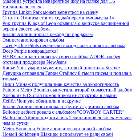
Мадонна устроила невероятное шоу на пляже для 1,6
миллиона человек
Группа Linkin Park может вернуться на сцену
Стинг и Эминем станут хедлайнерами «Формулы 1»
Рок-группа Kings of Leon объявила о выпуске расширенной
версии своего альбома
Билли Айлиш побила рекорд по продажам
Эминем анонсировал альбом
Twenty One Pilots перенесли выход своего нового альбома
Deep Purple возвращается!
HYBE начинает проверку своего лейбла ADOR, требуя
отставки продюсера NewJeans
Канье Уэст ударил мужчину, который пристал к Бьянке
Девушка отправила Гарри Стайлсу 8 тысяч писем и попала в
тюрьму
Ники Минаж получила знак качества за экологичность
Future и Metro Boomin выпустили второй совместный альбом
Хосок из BTS стал помощником инструктора в армии
Лейбл Чонгука обвинили в накрутке
Билли Айлиш анонсировала третий студийный альбом
Бейонсе дебютировала с альбомом "COWBOY CARTER"
На Билли Айлиш подписались 5 миллионов человек меньше
чем за сутки
Metro Boomin и Future анонсировали новый альбом
Новый бойфренд Шакиры использует ее ради своей