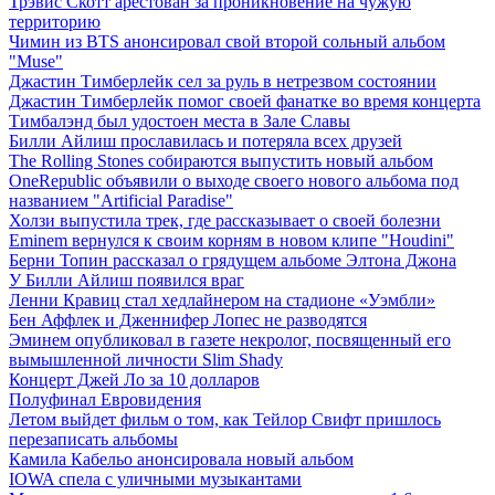
Трэвис Скотт арестован за проникновение на чужую
территорию
Чимин из BTS анонсировал свой второй сольный альбом
"Muse"
Джастин Тимберлейк сел за руль в нетрезвом состоянии
Джастин Тимберлейк помог своей фанатке во время концерта
Тимбалэнд был удостоен места в Зале Славы
Билли Айлиш прославилась и потеряла всех друзей
The Rolling Stones собираются выпустить новый альбом
OneRepublic объявили о выходе своего нового альбома под
названием "Artificial Paradise"
Холзи выпустила трек, где рассказывает о своей болезни
Eminem вернулся к своим корням в новом клипе "Houdini"
Берни Топин рассказал о грядущем альбоме Элтона Джона
У Билли Айлиш появился враг
Ленни Кравиц стал хедлайнером на стадионе «Уэмбли»
Бен Аффлек и Дженнифер Лопес не разводятся
Эминем опубликовал в газете некролог, посвященный его
вымышленной личности Slim Shady
Концерт Джей Ло за 10 долларов
Полуфинал Евровидения
Летом выйдет фильм о том, как Тейлор Свифт пришлось
перезаписать альбомы
Камила Кабельо анонсировала новый альбом
IOWA спела с уличными музыкантами