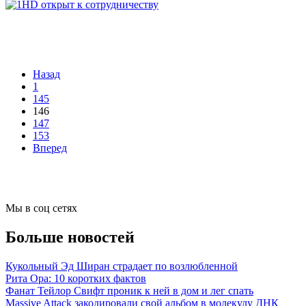
Назад
1
145
146
147
153
Вперед
Мы в соц сетях
Больше новостей
Кукольный Эд Ширан страдает по возлюбленной
Рита Ора: 10 коротких фактов
Фанат Тейлор Свифт проник к ней в дом и лег спать
Massive Attack закодировали свой альбом в молекулу ДНК