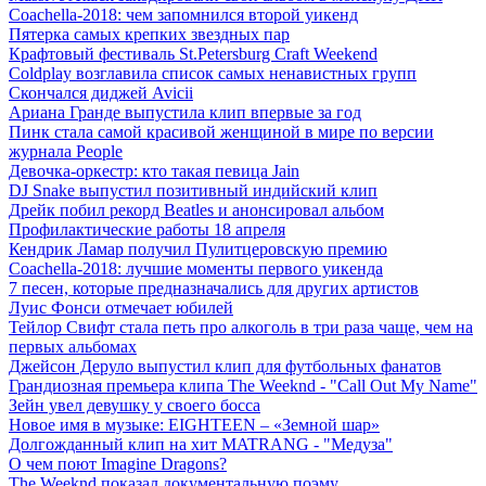
Coachella-2018: чем запомнился второй уикенд
Пятерка самых крепких звездных пар
Крафтовый фестиваль St.Petersburg Craft Weekend
Coldplay возглавила список самых ненавистных групп
Скончался диджей Avicii
Ариана Гранде выпустила клип впервые за год
Пинк стала самой красивой женщиной в мире по версии
журнала People
Девочка-оркестр: кто такая певица Jain
DJ Snake выпустил позитивный индийский клип
Дрейк побил рекорд Beatles и анонсировал альбом
Профилактические работы 18 апреля
Кендрик Ламар получил Пулитцеровскую премию
Coachella-2018: лучшие моменты первого уикенда
7 песен, которые предназначались для других артистов
Луис Фонси отмечает юбилей
Тейлор Свифт стала петь про алкоголь в три раза чаще, чем на
первых альбомах
Джейсон Деруло выпустил клип для футбольных фанатов
Грандиозная премьера клипа The Weeknd - "Call Out My Name"
Зейн увел девушку у своего босса
Новое имя в музыке: EIGHTEEN – «Земной шар»
Долгожданный клип на хит MATRANG - "Медуза"
О чем поют Imagine Dragons?
The Weeknd показал документальную поэму