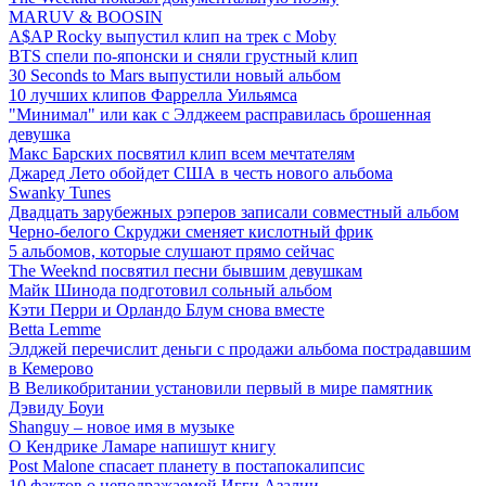
MARUV & BOOSIN
A$AP Rocky выпустил клип на трек с Moby
BTS спели по-японски и сняли грустный клип
30 Seconds to Mars выпустили новый альбом
10 лучших клипов Фаррелла Уильямса
"Минимал" или как с Элджеем расправилась брошенная
девушка
Макс Барских посвятил клип всем мечтателям
Джаред Лето обойдет США в честь нового альбома
Swanky Tunes
Двадцать зарубежных рэперов записали совместный альбом
Черно-белого Скруджи сменяет кислотный фрик
5 альбомов, которые слушают прямо сейчас
The Weeknd посвятил песни бывшим девушкам
Майк Шинода подготовил сольный альбом
Кэти Перри и Орландо Блум снова вместе
Betta Lemme
Элджей перечислит деньги с продажи альбома пострадавшим
в Кемерово
В Великобритании установили первый в мире памятник
Дэвиду Боуи
Shanguy – новое имя в музыке
О Кендрике Ламаре напишут книгу
Post Malone спасает планету в постапокалипсис
10 фактов о неподражаемой Игги Азалии