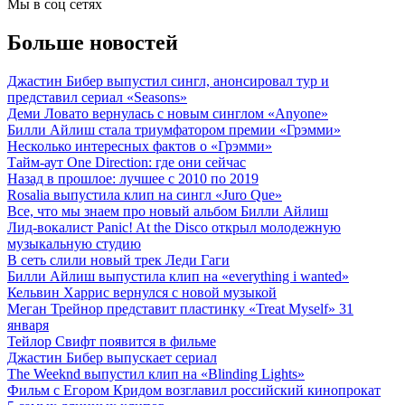
Мы в соц сетях
Больше новостей
Джастин Бибер выпустил сингл, анонсировал тур и
представил сериал «Seasons»
Деми Ловато вернулась с новым синглом «Anyone»
Билли Айлиш стала триумфатором премии «Грэмми»
Несколько интересных фактов о «Грэмми»
Тайм-аут One Direction: где они сейчас
Назад в прошлое: лучшее с 2010 по 2019
Rosalia выпустила клип на сингл «Juro Que»
Все, что мы знаем про новый альбом Билли Айлиш
Лид-вокалист Panic! At the Disco открыл молодежную
музыкальную студию
В сеть слили новый трек Леди Гаги
Билли Айлиш выпустила клип на «everything i wanted»
Кельвин Харрис вернулся с новой музыкой
Меган Трейнор представит пластинку «Treat Myself» 31
января
Тейлор Свифт появится в фильме
Джастин Бибер выпускает сериал
The Weeknd выпустил клип на «Blinding Lights»
Фильм с Егором Кридом возглавил российский кинопрокат