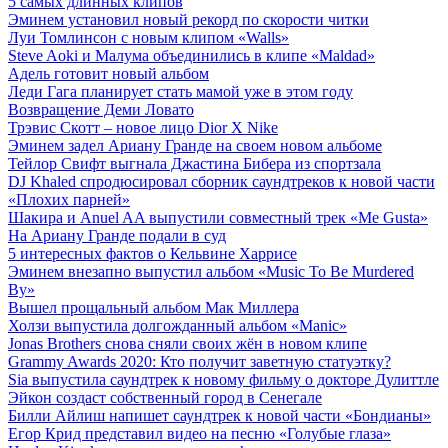
5 самых длинных клипов
Эминем установил новый рекорд по скорости читки
Луи Томлинсон с новым клипом «Walls»
Steve Aoki и Малума объединились в клипе «Maldad»
Адель готовит новый альбом
Леди Гага планирует стать мамой уже в этом году
Возвращение Деми Ловато
Трэвис Скотт – новое лицо Dior X Nike
Эминем задел Ариану Гранде на своем новом альбоме
Тейлор Свифт выгнала Джастина Бибера из спортзала
DJ Khaled спродюсировал сборник саундтреков к новой части
«Плохих парней»
Шакира и Anuel AA выпустили совместный трек «Me Gusta»
На Ариану Гранде подали в суд
5 интересных фактов о Кельвине Харрисе
Эминем внезапно выпустил альбом «Music To Be Murdered
By»
Вышел прощальный альбом Мак Миллера
Холзи выпустила долгожданный альбом «Manic»
Jonas Brothers снова сняли своих жён в новом клипе
Grammy Awards 2020: Кто получит заветную статуэтку?
Sia выпустила саундтрек к новому фильму о докторе Дулиттле
Эйкон создаст собственный город в Сенегале
Билли Айлиш напишет саундтрек к новой части «Бондианы»
Егор Крид представил видео на песню «Голубые глаза»