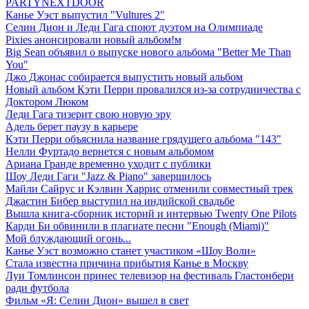
PARTYNEXTDOOR
Канье Уэст выпустил "Vultures 2"
Селин Дион и Леди Гага споют дуэтом на Олимпиаде
Pixies анонсировали новый альбом!м
Big Sean объявил о выпуске нового альбома "Better Me Than
You"
Джо Джонас собирается выпустить новый альбом
Новый альбом Кэти Перри провалился из-за сотрудничества с
Доктором Люком
Леди Гага тизерит свою новую эру
Адель берет паузу в карьере
Кэти Перри объяснила название грядущего альбома "143"
Нелли Фуртадо вернется с новым альбомом
Ариана Гранде временно уходит с публики
Шоу Леди Гаги "Jazz & Piano" завершилось
Майли Сайрус и Кэлвин Харрис отменили совместный трек
Джастин Бибер выступил на индийской свадьбе
Вышла книга-сборник историй и интервью Twenty One Pilots
Карди Би обвинили в плагиате песни "Enough (Miami)"
Мой блуждающий огонь...
Канье Уэст возможно станет участиком «Шоу Воли»
Стала известна причина прибытия Канье в Москву
Луи Томлинсон принес телевизор на фестиваль Гластонбери
ради футбола
Фильм «Я: Селин Дион» вышел в свет