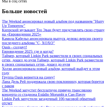
Мы в соц сетях
Больше новостей
The Weeknd анонсировал новый альбом под названием "Hurry
Up Tomorrow"
Кипрский музыкант Тео Эван будет представлять свою страну
на «Евровидении 2025»
Камила Кабельо анонсировала выпуск делюкс-версии своего
последнего альбома "C, XOXO"
Oasis - солдаут!
Евровидение 2025: где и когда?
Таймер, который Linkin Park разместили в своих социальных
сетях, дошел до нуля Таймер, который Linkin Park разместили
в своих социальных сетях, дошел до нуля
Холзи анонсировала новый альбом, который выйдет в этом
году
Группа Oasis вернется на сцену!
Лана Дель Рей поддержала свою поклонницу, которая борется
с раком
The Weeknd запустит бесплатную прямую трансляцию
концерта со стадиона Estádio Morumbi в Сан-Паулу
Linkin Park запустили загадочный 100-часовой обратный
отсчет