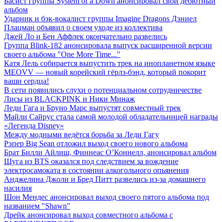
Басист группы System of a Down анонсировал свой дебютный
альбом
Ударник и бэк-вокалист группы Imagine Dragons Дэниел
Плацман объявил о своем уходе из коллектива
Джей Ло и Бен Аффлек окончательно развелись
Группа Blink-182 анонсировала выпуск расширенной версии
своего альбома "One More Time..."
Катя Лель собирается выпустить трек на инопланетном языке
MEOVV — новый корейский гёрлз-бэнд, который покорит
ваши сердца!
В сети появились слухи о потенциальном сотрудничестве
Лисы из BLACKPINK и Ники Минаж
Леди Гага и Бруно Марс выпустят совместный трек
Майли Сайрус стала самой молодой обладательницей награды
«Легенда Disney»
Между модными ведётся борьба за Леди Гагу
Рэпер Big Sean отложил выход своего нового альбома
Брат Билли Айлиш, Финнеас О’Коннелл, анонсировал альбом
Шуга из BTS оказался под следствием за вождение
электросамоката в состоянии алкогольного опьянения
Анджелина Джоли и Бред Питт развелись из-за домашнего
насилия
Шон Мендес анонсировал выход своего пятого альбома под
названием "Shawn"
Дрейк анонсировал выход совместного альбома с