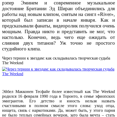
рэпер Эминем и современное музыкальное
достояние Британии Эд Ширан объединились для
работы над новым клипом, снятым на сингл «River»,
который был записан в начале января. Как и
предсказывали фанаты, видеоролик получился очень
мощным. Правда никто и представить не мог, что
настолько. Конечно, ведь чего еще ожидать от
слияния двух титанов? Уж точно не простого
студийного клипа.
Через тернии к звездам: как складывалась творческая судьба
The Weeknd
Эйбел Макконен Тесфайе более известный как The Weeknd
родился 16 февраля 1990 года в Торонто, в семье эфиопских
эмигрантов. Его детство и юность нельзя назвать
счастливыми в полном смысле этого слова: уход отца,
нищета, связь с наркотиками. Да, может быть, у этого парня
не было теплых семейных вечеров, зато была мечта – стать