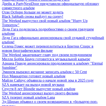
Дрейк и PartyNextDoor представили официальную обложку
совместного альбом
Оззи Осборн больше не может ходить
Black Sabbath снова выйдут на сцену!
The Weeknd выпустил свой новый альбом "Hurry Up
Tomorrow"
Леди Гага поделилась подробностями о своем грядущем
альбоме
Леди Гага официально анонсировала свой седьмой студийный
альбом!
Селена Гомес может перевоплотиться в Бритни Спирс в
новом биографическом фильме
The Weeknd заканчивает главу под своим псевдонимом
Милли Бобби Браун готовится к музыкальной карьере
Ариана Гранде анонсировала продолжение к альбому "Eternal
Sunshine"
Эминем выразил желание записать альбом с 50 Cent
Пол Маккартни готовит новый альбом
Майли Сайрус объявила о начале новой эры в 2025 году
SZA намекает на выход новой музыки
Спустя 8 лет Blondie выпустят новый альбом
The Weeknd анонсировал выход своего фильма
SZA тизерит новый альбом Lana
Эд Ширан объявил о своем возвращении в «большую поп-
музыку»