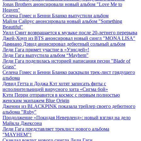
Jonas Brothers анонсировали новый альбом "Love Me to
Heaven"
Селена Гомес и Бенни Бланко выпустили альбом
Майли Сайрус анонсировала новый альбом "Something
Beautiful"
Уилл Смит возвращается к музыке после 20-летнего перерыва
Джей-Хоуп из BTS анонсировал новый сингл "MONA LISA"
Дамиано Дэвид анонсировал дебютный сольный альбом
Леди Гага примет участие в «Уэнсдей»!
Леди Гага выпустила альбом “Mayhem”
Леди Гага поделилась историей написания песни "Blade of
Grass"
Селена Гомес и Бенни Бланко раскрыли трек-лист грядущего
альбома
Девид Гетта и Доджа Кэт хотят записать фиты с
исполнительницей вирусного хита «Сигма бой»
Кэти Перри отправится в космос с первым полностью
женским экипажем Blue Origin
Дженни из BLACKPINK показала трейлер своего дебютного
альбома "Ruby"
Продолжение «Покидая Неверленд»: новый взгляд на дело
Майкла Джексона
Леди Гага представляет треклист нового альбома
"MAYHEM"!
Скандал вокруг нового сингла Леди Гаги