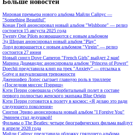
Больше новостей
Мировая премьера нового альбома Майли Сайрус —
"Something Beautiful"
Конан Грей анонсировал новый альбом "Wishbone" — релиз
состоится 15 августа 2025 года
Twenty One Pilots возвращаются с новым альбомом
Эд Ширан анонсировал новый альбом "Play"
Лорд возвращается с новым альбомом "Virgin" — релиз
состоится 27 июня
Новый сингл Dove Cameron "French Girls" выйдет 2 мая!
Марина Диамандис анонсировала альбом "Princess of Power"
Doechii представила клип на трек "Anxiety" — отсылка к
Gotye и визуализация тревожности
Дженнифер Лопес сыграет главную роль в триллере
«Последняя миссис Пэрриш»
Кэти Перри совершила суборбитальный полет в составе
первого полностью женского экипажа Blue Origin
Кэти Перри готовится к полету в космос: «Я делаю это ради
следующего поколения»
Синтия Эриво анонсировала новый альбом "I Forgive You"
Эминем стал дедушкой!
Фильмы о The Beatles: четыре биографических фильма выйдут
в апреле 2028 года
Майли Сайрус представила обложку грядущего альбома