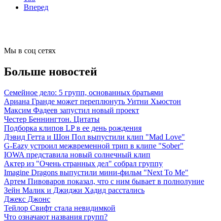
Вперед
Мы в соц сетях
Больше новостей
Семейное дело: 5 групп, основанных братьями
Ариана Гранде может переплюнуть Уитни Хьюстон
Максим Фадеев запустил новый проект
Честер Беннингтон. Цитаты
Подборка клипов LP в ее день рождения
Дэвид Гетта и Шон Пол выпустили клип "Mad Love"
G-Eazy устроил межвременной трип в клипе "Sober"
IOWA представила новый солнечный клип
Актер из "Очень странных дел" собрал группу
Imagine Dragons выпустили мини-фильм "Next To Me"
Артем Пивоваров показал, что с ним бывает в полнолуние
Зейн Малик и Джиджи Хадид расстались
Джекс Джонс
Тейлор Свифт стала невидимкой
Что означают названия групп?