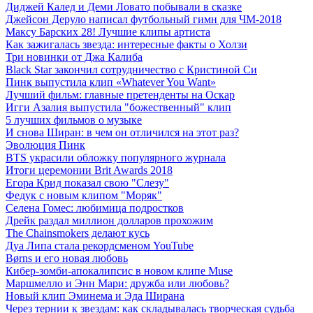
Диджей Калед и Деми Ловато побывали в сказке
Джейсон Деруло написал футбольный гимн для ЧМ-2018
Максу Барских 28! Лучшие клипы артиста
Как зажигалась звезда: интересные факты о Холзи
Три новинки от Джа Калиба
Black Star закончил сотрудничество с Кристиной Си
Пинк выпустила клип «Whatever You Want»
Лучший фильм: главные претенденты на Оскар
Игги Азалия выпустила "божественный" клип
5 лучших фильмов о музыке
И снова Ширан: в чем он отличился на этот раз?
Эволюция Пинк
BTS украсили обложку популярного журнала
Итоги церемонии Brit Awards 2018
Егора Крид показал свою "Слезу"
Федук с новым клипом "Моряк"
Селена Гомес: любимица подростков
Дрейк раздал миллион долларов прохожим
The Chainsmokers делают кусь
Дуа Липа стала рекордсменом YouTube
Børns и его новая любовь
Кибер-зомби-апокалипсис в новом клипе Muse
Маршмелло и Энн Мари: дружба или любовь?
Новый клип Эминема и Эда Ширана
Через тернии к звездам: как складывалась творческая судьба