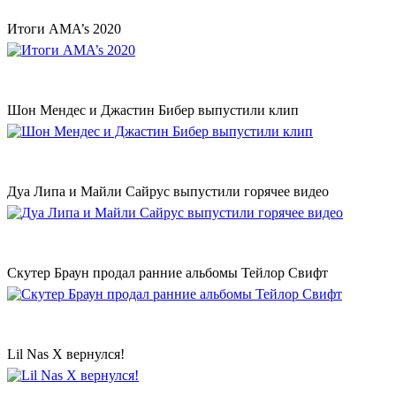
Итоги AMA’s 2020
Шон Мендес и Джастин Бибер выпустили клип
Дуа Липа и Майли Сайрус выпустили горячее видео
Скутер Браун продал ранние альбомы Тейлор Свифт
Lil Nas X вернулся!