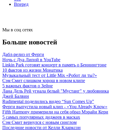
Вперед
Мы в соц сетях
Больше новостей
Дабл-релиз от Ферги
Ночь с Дуа Липой в YouTube
Linkin Park готовят концерт в память о Беннингтоне
10 фактов из жизни Монатика
Музыкальный тест от Little Mix «Робот ли ты?»
Сэм Смит слишком хорош в новом клипе
5 важных фактов о Зейне
Лана Дель Рей угнала белый "Мустанг" у любовника
Джей Балвин
Rudimental поделились видео “Sun Comes Up”
Ферги выпустила новый клип - «You Already Know»
Fifth Harmony примерили на себя образ Мэрайи Кери
5 самых популярных диджеев в масках
Сэм Смит вернулся с новым синглом
Последние новости от Келли Кларксон