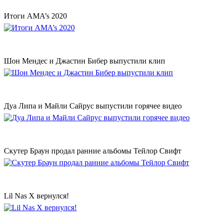
Итоги AMA’s 2020
Шон Мендес и Джастин Бибер выпустили клип
Дуа Липа и Майли Сайрус выпустили горячее видео
Скутер Браун продал ранние альбомы Тейлор Свифт
Lil Nas X вернулся!