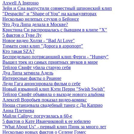
Axwell Λ Ingrosso
Зейн и Сиа выпустили совместный шпионский клип
"Despacito" и "Shape of You" на калькуляторах
Несколько нелепых слухов о Бейонсе
Что Дуа Липа делала в Москве?
Кристина Си распрощалась с бывшим в клипе "Х"
5 фактов о Туве Лу
Новое видео Холзи - "Bad At Love"
Тимати снял клип "Дорога в аэропорт"
Кто такая SZA?
Беспредельно потрясающий клип Ферги - "Hungry"
Вышел трек из самых приятных звуков в мире
Тейлор Свифт убила старую себя
Дуа Липа затмила Адель
Интересные факты о Рианне
Леди Гага анонсировала фильм о себе
Новый взрывной клип Кэти Перри "Swish Swish"
Тейлор Свифт объявила о выходе нового альбома
Алексей Воробьев показал видео-комикс
Нюша станцевала свадебный танец с Ди Каприо
Анна Плетнева
Майли Сайрус погрузилась в 60-е
5 фактов о Кате Иванчиковой к ее юбилею
"What About Us" - первый клип Пинк за много лет
Несколько новых фактов о Селене Гомес