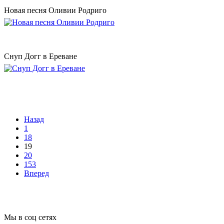
Новая песня Оливии Родриго
Снуп Догг в Ереване
Назад
1
18
19
20
153
Вперед
Мы в соц сетях