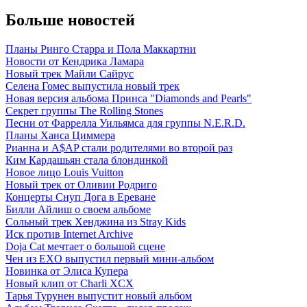
Больше новостей
Планы Ринго Старра и Пола Маккартни
Новости от Кендрика Ламара
Новый трек Майли Сайрус
Селена Гомес выпустила новый трек
Новая версия альбома Принса "Diamonds and Pearls"
Секрет группы The Rolling Stones
Песни от Фаррелла Уильямса для группы N.E.R.D.
Планы Ханса Циммера
Рианна и A$AP стали родителями во второй раз
Ким Кардашьян стала блондинкой
Новое лицо Louis Vuitton
Новый трек от Оливии Родриго
Концерты Снуп Дога в Ереване
Билли Айлиш о своем альбоме
Сольный трек Хенджина из Stray Kids
Иск против Internet Archive
Doja Cat мечтает о большой сцене
Чен из EXO выпустил первый мини-альбом
Новинка от Элиса Купера
Новый клип от Charli XCX
Тарья Турунен выпустит новый альбом