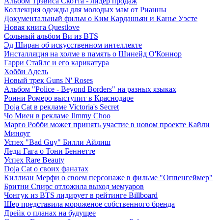
Альбом Трэвиса Скотта - лидер продаж
Коллекция одежды для молодых мам от Рианны
Документальный фильм о Ким Кардашьян и Канье Уэсте
Новая книга Questlove
Сольный альбом Ви из BTS
Эд Ширан об искусственном интеллекте
Инсталляция на холме в память о Шинейд О'Коннор
Гарри Стайлс и его карикатура
Хобби Адель
Новый трек Guns N' Roses
Альбом "Police - Beyond Borders" на разных языках
Ронни Ромеро выступит в Краснодаре
Doja Cat в рекламе Victoria's Secret
Чо Миен в рекламе Jimmy Choo
Марго Робби может принять участие в новом проекте Кайли
Миноуг
Успех "Bad Guy" Билли Айлиш
Леди Гага о Тони Беннетте
Успех Rare Beauty
Doja Cat о своих фанатах
Киллиан Мерфи о своем персонаже в фильме "Оппенгеймер"
Бритни Спирс отложила выход мемуаров
Чонгук из BTS лидирует в рейтинге Billboard
Шер представила мороженое собственного бренда
Дрейк о планах на будущее