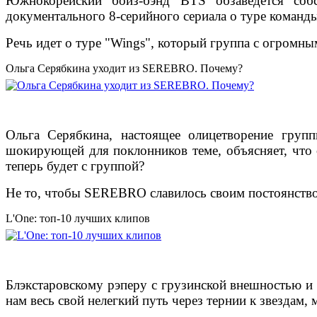
Южнокорейский бойз-бэнд BTS обзаведется соб
документального 8-серийного сериала о туре команд
Речь идет о туре "Wings", который группа с огромным
Ольга Серябкина уходит из SEREBRO. Почему?
Ольга Серябкина, настоящее олицетворение груп
шокирующей для поклонников теме, объясняет, что 
теперь будет с группой?
Не то, чтобы SEREBRO славилось своим постоянством
L'One: топ-10 лучших клипов
Блэкстаровскому рэперу с грузинской внешностью и 
нам весь свой нелегкий путь через тернии к звездам,