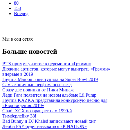
80
153
Вперед
Мы в соц сетях
Больше новостей
BTS примут участие в церемонии «Грэмми»
Дюжина артистов, которые могут выиграть «Грэмми»
впервые в 2019
Группа Maroon 5 выступила на Super Bowl 2019
Самые эпичные перфомансы звезд
Сразу две новинки от Ники Минаж
Леди Гага появится на новом альбоме Lil Pump
Группа KAZKA представила конкурсную песню для
«Евровидения-2019»
Charli XCX возвращает нам 1999-й
Тимберлейку 38!
Bad Bunny и DJ Khaled записывают новый хит
Лейбл PSY будет называться «P-NATION»