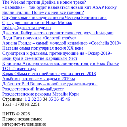
The Weeknd против Дрейка в новом треке?
«Babushka» – так будет называться новый хит A$AP Rocky
Билли Эйлиш. Почему о ней все говорят?
Опубликована последняя песня Честера Беннингтона
Сразу две новинки от Ники Минаж
Insta-дайджест за неделю
Джастин Бибер жестко троллит свою супругу в Instagram
Леди Гага получила «Золотой глобус»
Ариана Гранде – самый молодой хедлайнер «Coachella 2019»
Названа самая популярная песня XX века
Саундтреки к фильмам, претендующие на «Оскар-2019»
Бэби-бум в семействе Кардашьян-Уэст
Кристина Агилера зажгла миллионную толпу в Нью-Йорке
ТОП-5 имен года
Барак Обама и его плейлист лучших песен 2018
Альбомы, которые мы ждем в 2019-м
Дебют от Bad Bunny – новой звезды латин-трэпа
Рождественский Insta-дайджест
Рождественские рекорды Мэрайи Кэри
Страницы:
1
2
32
33
34
35
36
45
46
1651 - 1700 из 2251
НИТВ © 2026
Первое независимое
интернет-телевидение