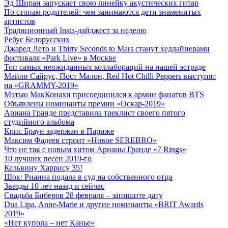
Эд Ширан запускает свою линейку акустических гитар
По стопам родителей: чем занимаются дети знаменитых
артистов
Традиционный Insta-дайджест за неделю
Ребус Белорусских
Джаред Лето и Thirty Seconds to Mars станут хедлайнерами
фестиваля «Park Live» в Москве
Топ самых неожиданных коллабораций на нашей эстраде
Майли Сайрус, Пост Малон, Red Hot Chilli Peppers выступят
на «GRAMMY-2019»
Мэтью МакКонахи присоединился к армии фанатов BTS
Объявлены номинанты премии «Оскар-2019»
Ариана Гранде представила треклист своего пятого
студийного альбома
Крис Браун задержан в Париже
Максим Фадеев строит «Новое SEREBRO»
Что не так с новым хитом Арианы Гранде «7 Rings»
10 лучших песен 2019-го
Кельвину Харрису 35!
Шок: Рианна подала в суд на собственного отца
Звезды 10 лет назад и сейчас
Свадьба Биберов 28 февраля – запишите дату
Dua Lipa, Anne-Marie и другие номинанты «BRIT Awards
2019»
«Нет купола – нет Канье»