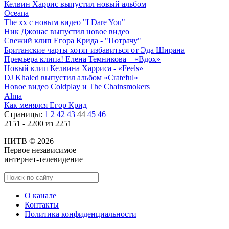
Келвин Харрис выпустил новый альбом
Oceana
The xx с новым видео "I Dare You"
Ник Джонас выпустил новое видео
Свежий клип Егора Крида - "Потрачу"
Британские чарты хотят избавиться от Эда Ширана
Премьера клипа! Елена Темникова – «Вдох»
Новый клип Келвина Харриса - «Feels»
DJ Khaled выпустил альбом «Crateful»
Новое видео Coldplay и The Chainsmokers
Alma
Как менялся Егор Крид
Страницы:
1
2
42
43
44
45
46
2151 - 2200 из 2251
НИТВ © 2026
Первое независимое
интернет-телевидение
О канале
Контакты
Политика конфиденциальности