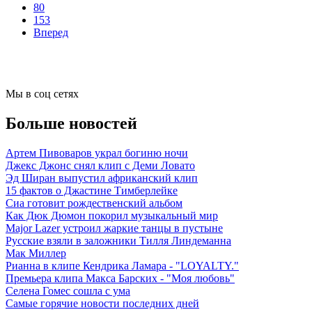
80
153
Вперед
Мы в соц сетях
Больше новостей
Артем Пивоваров украл богиню ночи
Джекс Джонс снял клип с Деми Ловато
Эд Ширан выпустил африканский клип
15 фактов о Джастине Тимберлейке
Сиа готовит рождественский альбом
Как Дюк Дюмон покорил музыкальный мир
Major Lazer устроил жаркие танцы в пустыне
Русские взяли в заложники Тилля Линдеманна
Мак Миллер
Рианна в клипе Кендрика Ламара - "LOYALTY."
Премьера клипа Макса Барских - "Моя любовь"
Селена Гомес сошла с ума
Самые горячие новости последних дней