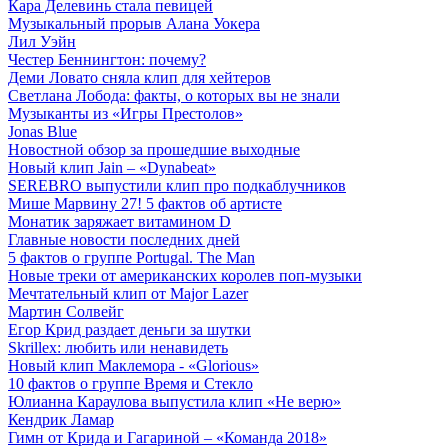
Кара Делевинь стала певицей
Музыкальный прорыв Алана Уокера
Лил Уэйн
Честер Беннингтон: почему?
Деми Ловато сняла клип для хейтеров
Светлана Лобода: факты, о которых вы не знали
Музыканты из «Игры Престолов»
Jonas Blue
Новостной обзор за прошедшие выходные
Новый клип Jain – «Dynabeat»
SEREBRO выпустили клип про подкаблучников
Мише Марвину 27! 5 фактов об артисте
Монатик заряжает витамином D
Главные новости последних дней
5 фактов о группе Portugal. The Man
Новые треки от американских королев поп-музыки
Мечтательный клип от Major Lazer
Мартин Солвейг
Егор Крид раздает деньги за шутки
Skrillex: любить или ненавидеть
Новый клип Маклемора - «Glorious»
10 фактов о группе Время и Стекло
Юлианна Караулова выпустила клип «Не верю»
Кендрик Ламар
Гимн от Крида и Гагариной – «Команда 2018»