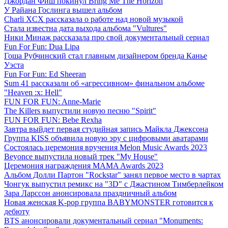
Джордан Фиш покинул Bring Me The Horizon
У Райана Гослинга вышел альбом
Charli XCX рассказала о работе над новой музыкой
Стала известна дата выхода альбома "Vultures"
Ники Минаж рассказала про свой документальный сериал
Fun For Fun: Dua Lipa
Гоша Рубчинский стал главным дизайнером бренда Канье
Уэста
Fun For Fun: Ed Sheeran
Sum 41 рассказали об «агрессивном» финальном альбоме
"Heaven :x: Hell"
FUN FOR FUN: Anne-Marie
The Killers выпустили новую песню "Spirit"
FUN FOR FUN: Bebe Rexha
Завтра выйдет первая студийная запись Майкла Джексона
Группа KISS объявила новую эру с цифровыми аватарами
Состоялась церемония вручения Melon Music Awards 2023
Beyonce выпустила новый трек "My House"
Церемония награждения MAMA Awards 2023
Альбом Долли Партон "Rockstar" занял первое место в чартах
Чонгук выпустил ремикс на "3D" с Джастином Тимберлейком
Зара Ларссон анонсировала праздничный альбом
Новая женская K-pop группа BABYMONSTER готовится к
дебюту
BTS анонсировали документальный сериал "Monuments: