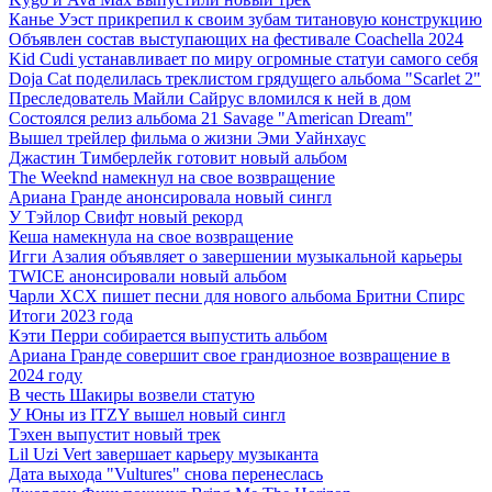
Канье Уэст прикрепил к своим зубам титановую конструкцию
Объявлен состав выступающих на фестивале Coachella 2024
Kid Cudi устанавливает по миру огромные статуи самого себя
Doja Cat поделилась треклистом грядущего альбома "Scarlet 2"
Преследователь Майли Сайрус вломился к ней в дом
Состоялся релиз альбома 21 Savage "American Dream"
Вышел трейлер фильма о жизни Эми Уайнхаус
Джастин Тимберлейк готовит новый альбом
The Weeknd намекнул на свое возвращение
Ариана Гранде анонсировала новый сингл
У Тэйлор Свифт новый рекорд
Кеша намекнула на свое возвращение
Игги Азалия объявляет о завершении музыкальной карьеры
TWICE анонсировали новый альбом
Чарли XCX пишет песни для нового альбома Бритни Спирс
Итоги 2023 года
Кэти Перри собирается выпустить альбом
Ариана Гранде совершит свое грандиозное возвращение в
2024 году
В честь Шакиры возвели статую
У Юны из ITZY вышел новый сингл
Тэхен выпустит новый трек
Lil Uzi Vert завершает карьеру музыканта
Дата выхода "Vultures" снова перенеслась