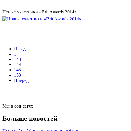
Новые участники «Brit Awards 2014»
Назад
1
143
144
145
153
Вперед
Мы в соц сетях
Больше новостей
Kygo и Ava Max выпустили новый трек