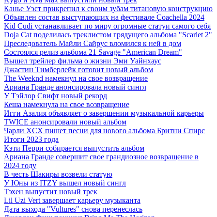
Канье Уэст прикрепил к своим зубам титановую конструкцию
Объявлен состав выступающих на фестивале Coachella 2024
Kid Cudi устанавливает по миру огромные статуи самого себя
Doja Cat поделилась треклистом грядущего альбома "Scarlet 2"
Преследователь Майли Сайрус вломился к ней в дом
Состоялся релиз альбома 21 Savage "American Dream"
Вышел трейлер фильма о жизни Эми Уайнхаус
Джастин Тимберлейк готовит новый альбом
The Weeknd намекнул на свое возвращение
Ариана Гранде анонсировала новый сингл
У Тэйлор Свифт новый рекорд
Кеша намекнула на свое возвращение
Игги Азалия объявляет о завершении музыкальной карьеры
TWICE анонсировали новый альбом
Чарли XCX пишет песни для нового альбома Бритни Спирс
Итоги 2023 года
Кэти Перри собирается выпустить альбом
Ариана Гранде совершит свое грандиозное возвращение в
2024 году
В честь Шакиры возвели статую
У Юны из ITZY вышел новый сингл
Тэхен выпустит новый трек
Lil Uzi Vert завершает карьеру музыканта
Дата выхода "Vultures" снова перенеслась