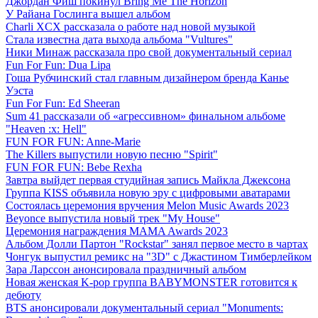
Джордан Фиш покинул Bring Me The Horizon
У Райана Гослинга вышел альбом
Charli XCX рассказала о работе над новой музыкой
Стала известна дата выхода альбома "Vultures"
Ники Минаж рассказала про свой документальный сериал
Fun For Fun: Dua Lipa
Гоша Рубчинский стал главным дизайнером бренда Канье
Уэста
Fun For Fun: Ed Sheeran
Sum 41 рассказали об «агрессивном» финальном альбоме
"Heaven :x: Hell"
FUN FOR FUN: Anne-Marie
The Killers выпустили новую песню "Spirit"
FUN FOR FUN: Bebe Rexha
Завтра выйдет первая студийная запись Майкла Джексона
Группа KISS объявила новую эру с цифровыми аватарами
Состоялась церемония вручения Melon Music Awards 2023
Beyonce выпустила новый трек "My House"
Церемония награждения MAMA Awards 2023
Альбом Долли Партон "Rockstar" занял первое место в чартах
Чонгук выпустил ремикс на "3D" с Джастином Тимберлейком
Зара Ларссон анонсировала праздничный альбом
Новая женская K-pop группа BABYMONSTER готовится к
дебюту
BTS анонсировали документальный сериал "Monuments: