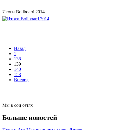
Итоги Bollboard 2014
Назад
1
138
139
140
153
Вперед
Мы в соц сетях
Больше новостей
Kygo и Ava Max выпустили новый трек