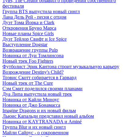
Tyler, The Creator объявил о проведении собственного
фестиваля
Группа BTS выпустила новый сингл
Лана Дель Рей - песня с отцом
Дуэт Тома Йорка и Clark
Откровения Бруно Марса
Новые планы Spice Girls
Дуэт Тейлор Свифт и Ice Spice
Выступление Dogstar
Возвращение группы Pulp
Новинка от Луи Томлинсона
Новый трек Foo Fighters
Футболист Эрик Кантона строит музыкальную карьеру
Возрождение Destiny's Child?
Трэвис Скотт собирается в Гарвард
Новый трек от The Cure
Сэм Смит поделился своими планами
Дуа Липа выпустила новый трек
Новинка от Кайли Миноуг
Новинка от Джо Бонамасса
Imagine Dragons и их новый фильм
Льюис Капальди представил новый альбом
Новинка от KAYTRANADA и Aminé
Группа Blur и их новый сингл
Майли Сайрус - о сокровенном