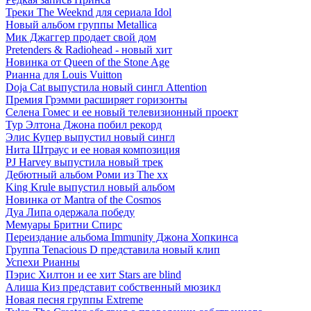
Треки The Weeknd для сериала Idol
Новый альбом группы Metallica
Мик Джаггер продает свой дом
Pretenders & Radiohead - новый хит
Новинка от Queen of the Stone Age
Рианна для Louis Vuitton
Doja Cat выпустила новый сингл Attention
Премия Грэмми расширяет горизонты
Селена Гомес и ее новый телевизионный проект
Тур Элтона Джона побил рекорд
Элис Купер выпустил новый сингл
Нита Штраус и ее новая композиция
PJ Harvey выпустила новый трек
Дебютный альбом Роми из The xx
King Krule выпустил новый альбом
Новинка от Mantra of the Cosmos
Дуа Липа одержала победу
Мемуары Бритни Спирс
Переиздание альбома Immunity Джона Хопкинса
Группа Tenacious D представила новый клип
Успехи Рианны
Пэрис Хилтон и ее хит Stars are blind
Алиша Киз представит собственный мюзикл
Новая песня группы Extreme