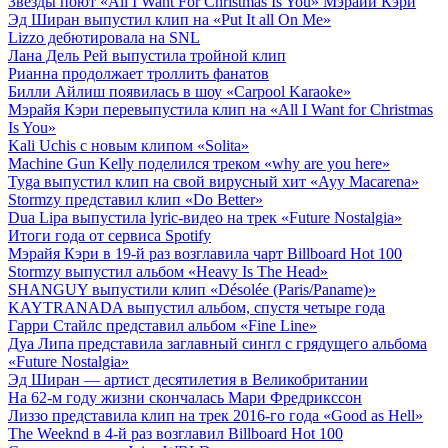
Звезды поют «All I Want For Christmas Is You» Мэрайи Кэри
Эд Ширан выпустил клип на «Put It all On Me»
Lizzo дебютировала на SNL
Лана Дель Рей выпустила тройной клип
Рианна продолжает троллить фанатов
Билли Айлиш появилась в шоу «Carpool Karaoke»
Мэрайя Кэри перевыпустила клип на «All I Want for Christmas
Is You»
Kali Uchis с новым клипом «Solita»
Machine Gun Kelly поделился треком «why are you here»
Tyga выпустил клип на свой вирусный хит «Ayy Macarena»
Stormzy представил клип «Do Better»
Dua Lipa выпустила lyric-видео на трек «Future Nostalgia»
Итоги года от сервиса Spotify
Мэрайя Кэри в 19-й раз возглавила чарт Billboard Hot 100
Stormzy выпустил альбом «Heavy Is The Head»
SHANGUY выпустили клип «Désolée (Paris/Paname)»
KAYTRANADA выпустил альбом, спустя четыре года
Гарри Стайлс представил альбом «Fine Line»
Дуа Липа представила заглавный сингл с грядущего альбома
«Future Nostalgia»
Эд Ширан — артист десятилетия в Великобритании
На 62-м году жизни скончалась Мари Фредрикссон
Лиззо представила клип на трек 2016-го года «Good as Hell»
The Weeknd в 4-й раз возглавил Billboard Hot 100