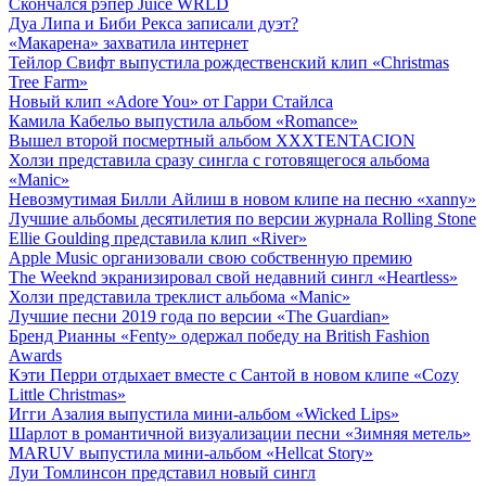
Скончался рэпер Juice WRLD
Дуа Липа и Биби Рекса записали дуэт?
«Макарена» захватила интернет
Тейлор Свифт выпустила рождественский клип «Christmas
Tree Farm»
Новый клип «Adore You» от Гарри Стайлса
Камила Кабельо выпустила альбом «Romance»
Вышел второй посмертный альбом XXXTENTACION
Холзи представила сразу сингла с готовящегося альбома
«Manic»
Невозмутимая Билли Айлиш в новом клипе на песню «xanny»
Лучшие альбомы десятилетия по версии журнала Rolling Stone
Ellie Goulding представила клип «River»
Apple Music организовали свою собственную премию
The Weeknd экранизировал свой недавний сингл «Heartless»
Холзи представила треклист альбома «Manic»
Лучшие песни 2019 года по версии «The Guardian»
Бренд Рианны «Fenty» одержал победу на British Fashion
Awards
Кэти Перри отдыхает вместе с Сантой в новом клипе «Cozy
Little Christmas»
Игги Азалия выпустила мини-альбом «Wicked Lips»
Шарлот в романтичной визуализации песни «Зимняя метель»
MARUV выпустила мини-альбом «Hellcat Story»
Луи Томлинсон представил новый сингл