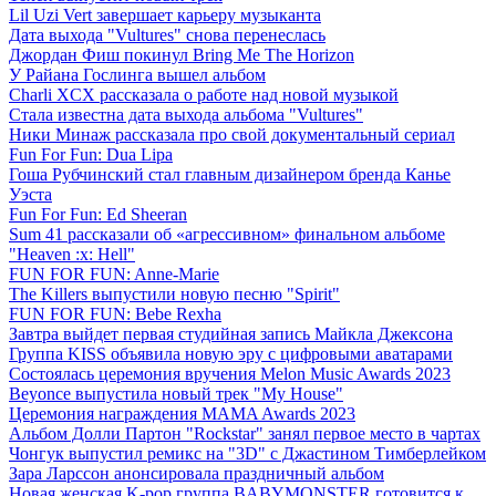
Lil Uzi Vert завершает карьеру музыканта
Дата выхода "Vultures" снова перенеслась
Джордан Фиш покинул Bring Me The Horizon
У Райана Гослинга вышел альбом
Charli XCX рассказала о работе над новой музыкой
Стала известна дата выхода альбома "Vultures"
Ники Минаж рассказала про свой документальный сериал
Fun For Fun: Dua Lipa
Гоша Рубчинский стал главным дизайнером бренда Канье
Уэста
Fun For Fun: Ed Sheeran
Sum 41 рассказали об «агрессивном» финальном альбоме
"Heaven :x: Hell"
FUN FOR FUN: Anne-Marie
The Killers выпустили новую песню "Spirit"
FUN FOR FUN: Bebe Rexha
Завтра выйдет первая студийная запись Майкла Джексона
Группа KISS объявила новую эру с цифровыми аватарами
Состоялась церемония вручения Melon Music Awards 2023
Beyonce выпустила новый трек "My House"
Церемония награждения MAMA Awards 2023
Альбом Долли Партон "Rockstar" занял первое место в чартах
Чонгук выпустил ремикс на "3D" с Джастином Тимберлейком
Зара Ларссон анонсировала праздничный альбом
Новая женская K-pop группа BABYMONSTER готовится к