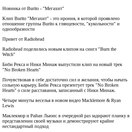
Новинка от Burito - "Мегахит"
Клип Burito "Мегахит" - это ирония, в которой проявлено
отношение группы Burito к глянцевости, "кукольности" и
однообразности
Привет от Radiohead
Radiohead поделились новым клипом на сингл "Burn the
Witch"
Биби Рекса и Ники Минаж выпустили клип на новый трек
"No Broken Hearts"
Почувствовав в себе достаточно сил и желания, чтобы начать
сольную карьеру, Биби Рекса презентует трек "No Broken
Hearts" о силе расставания, записанный с Ники Минаж.
Четыре минуты веселья в новом видео Macklemore & Ryan
Lewis
Маклекмор и Райан Льюис в очередной раз задирают планку в
представлении своей музыки и демонстрируют крайне
нестандартный подход