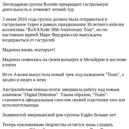
Легендарная группа Roxette прекращает гастрольную
деятельность и отменяет летний тур
3 июня 2016 года группа должна была отправиться в
гастрольное турне в рамках празднования 30-летнего юбилея
коллектива "RoXXXette 30th Anniversary Tour", но по
настоянию врачей Мари Фредрикссон вынуждена
воздержаться от гастролей
Мадонна вновь эпатирует!
Мадонна появилась на своем концерте в Мельбурне в костюме
клоуна
Игги Азалия выпустила новый трек под названием "Team", а
заодно и видео к нему
Австралийская певица почти завершила работу над новым
альбомом "Digital Distrotion". Таким образом, "Team"
становится официальным синглом свежей пластинки хип-хоп
исполнительницы
Знаменитой американской рок-группы Eagles больше нет
Теперь поклонникам творчества остается лишь слушать