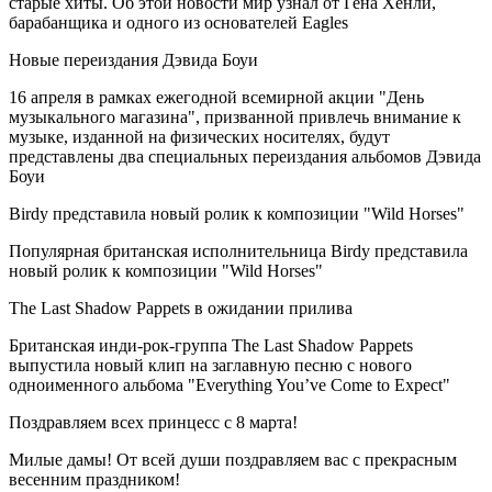
старые хиты. Об этой новости мир узнал от Гена Хенли,
барабанщика и одного из основателей Eagles
Новые переиздания Дэвида Боуи
16 апреля в рамках ежегодной всемирной акции "День
музыкального магазина", призванной привлечь внимание к
музыке, изданной на физических носителях, будут
представлены два специальных переиздания альбомов Дэвида
Боуи
Birdy представила новый ролик к композиции "Wild Horses"
Популярная британская исполнительница Birdy представила
новый ролик к композиции "Wild Horses"
The Last Shadow Pappets в ожидании прилива
Британская инди-рок-группа The Last Shadow Pappets
выпустила новый клип на заглавную песню с нового
одноименного альбома "Everything You’ve Come to Expect"
Поздравляем всех принцесс с 8 марта!
Милые дамы! От всей души поздравляем вас с прекрасным
весенним праздником!