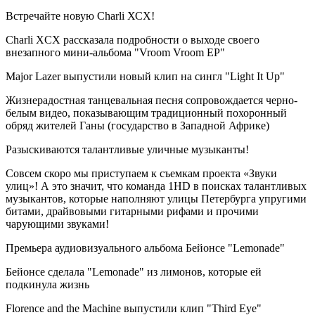
Встречайте новую Charli ХСХ!
Charli XCX рассказала подробности о выходе своего
внезапного мини-альбома "Vroom Vroom EP"
Major Lazer выпустили новый клип на сингл "Light It Up"
Жизнерадостная танцевальная песня сопровождается черно-
белым видео, показывающим традиционный похоронный
обряд жителей Ганы (государство в Западной Африке)
Разыскиваются талантливые уличные музыканты!
Совсем скоро мы приступаем к съемкам проекта «Звуки
улиц»! А это значит, что команда 1HD в поисках талантливых
музыкантов, которые наполняют улицы Петербурга упругими
битами, драйвовыми гитарными рифами и прочими
чарующими звуками!
Премьера аудиовизуального альбома Бейонсе "Lemonade"
Бейонсе сделала "Lemonade" из лимонов, которые ей
подкинула жизнь
Florence and the Machine выпустили клип "Third Eye"