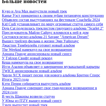
Больше новостей
Kygo и Ava Max выпустили новый трек
Канье Уэст прикрепил к своим зубам титановую конструкцию
Объявлен состав выступающих на фестивале Coachella 2024
Kid Cudi устанавливает по миру огромные статуи самого себя
Doja Cat поделилась треклистом грядущего альбома "Scarlet 2"
Преследователь Майли Сайрус вломился к ней в дом
Состоялся релиз альбома 21 Savage "American Dream"
Вышел трейлер фильма о жизни Эми Уайнхаус
Джастин Тимберлейк готовит новый альбом
The Weeknd намекнул на свое возвращение
Ариана Гранде анонсировала новый сингл
У Тэйлор Свифт новый рекорд
Кеша намекнула на свое возвращение
Игги Азалия объявляет о завершении музыкальной карьеры
TWICE анонсировали новый альбом
Чарли XCX пишет песни для нового альбома Бритни Спирс
Итоги 2023 года
Кэти Перри собирается выпустить альбом
Ариана Гранде совершит свое грандиозное возвращение в
2024 году
В честь Шакиры возвели статую
У Юны из ITZY вышел новый сингл
Тэхен выпустит новый трек