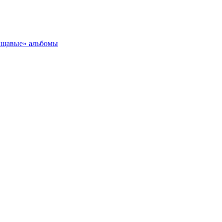
лащавые» альбомы