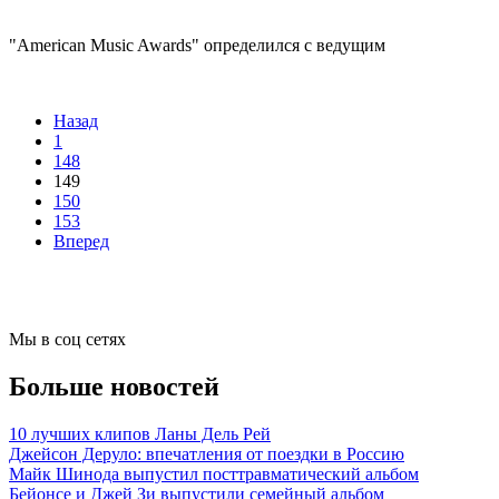
"American Music Awards" определился с ведущим
Назад
1
148
149
150
153
Вперед
Мы в соц сетях
Больше новостей
10 лучших клипов Ланы Дель Рей
Джейсон Деруло: впечатления от поездки в Россию
Майк Шинода выпустил посттравматический альбом
Бейонсе и Джей Зи выпустили семейный альбом