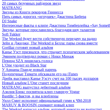
20 самых безумных райдеров звезд
MATRANG
Звезды из Книги рекордов Гиннесса
Пять самых дорогих «игрушек» Джастина Бибера
DJ Snake
Интересные факты о клипе Джастина Тимберлейка «Say Somet
Звезды, которые прославились благодаря шоу талантов
Sofi Tukker
The Weeknd будет вести собственную передачу на радио
Зейн и Джиджи, The Weeknd и Белла: пары снова вместе
Gorillaz готовят новый альбом
Канье Уэст признался, что страдает психическим заболеванием
Эминем подтвердил роман с Ники Минаж
Певица SZA лишилась голоса
L’One уходит из Black Star
У Арианы Гранде новый парень
Подопечные Тимати обскакали его на iTunes
Дрейк выставил Канье Уэсту счет на 100 тысяч долларов
Новый альбом L'One станет последним
MATRANG выпустил дебютный альбом
Азилия Бэнкс посвятила клип главреду Vogue
Bastille: 5 фактов, и вы влюблены
Уилл Смит исполнит официальный гимн к ЧМ-2018
MARUV & BOOSIN снимают новый клип
The Weeknd написал альбом, который никогда не выпустит