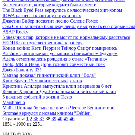
Знаменитости, которые когда-то были вместе
The Black Eyed Peas вернулись с классическим хип-хопом
IOWA разнесла квартиру в пух и прах
Джастин Бибер посвятит песню Селене Гомес
Сэм Смит запретил бывшему лейблу выпускать его старые «с
A$AP Rocky
5 звездных пар, которые не могут по-нормальному расстаться
FEDUK: от путешественника к рэперу
Конец войне: Кэти Перри и Тейлор Свифт помирились
Альбомы, которые мы услышим в ближайшем будущем
Адель отметила день рождения в стиле «Титаник»
Diplo, MØ и Иван Дорн готовят совместный трек
Джею Балвину 33!
Matrang показал гипнотический клип "Вода"
Крис Браун: 15 малоизвестных фактов
Кристина Агилера выпустила клип впервые за 6 лет
Келвин Харрис и Дуа Липа показали винтажный клип
5 важных событий в жизни Tiesto
Marshmello
Майк Шинода больше не поет о Честере Беннингтоне
Stromae вернулся с новым клипом "Défiler"
Страницы:
1
2
36
37
38
39
40
45
46
1851 - 1900 из 2251
НИТВ © 2026