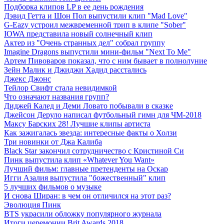
Подборка клипов LP в ее день рождения
Дэвид Гетта и Шон Пол выпустили клип "Mad Love"
G-Eazy устроил межвременной трип в клипе "Sober"
IOWA представила новый солнечный клип
Актер из "Очень странных дел" собрал группу
Imagine Dragons выпустили мини-фильм "Next To Me"
Артем Пивоваров показал, что с ним бывает в полнолуние
Зейн Малик и Джиджи Хадид расстались
Джекс Джонс
Тейлор Свифт стала невидимкой
Что означают названия групп?
Диджей Калед и Деми Ловато побывали в сказке
Джейсон Деруло написал футбольный гимн для ЧМ-2018
Максу Барских 28! Лучшие клипы артиста
Как зажигалась звезда: интересные факты о Холзи
Три новинки от Джа Калиба
Black Star закончил сотрудничество с Кристиной Си
Пинк выпустила клип «Whatever You Want»
Лучший фильм: главные претенденты на Оскар
Игги Азалия выпустила "божественный" клип
5 лучших фильмов о музыке
И снова Ширан: в чем он отличился на этот раз?
Эволюция Пинк
BTS украсили обложку популярного журнала
Итоги церемонии Brit Awards 2018