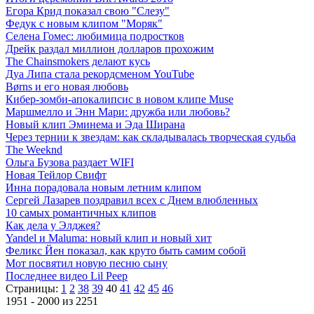
Егора Крид показал свою "Слезу"
Федук с новым клипом "Моряк"
Селена Гомес: любимица подростков
Дрейк раздал миллион долларов прохожим
The Chainsmokers делают кусь
Дуа Липа стала рекордсменом YouTube
Børns и его новая любовь
Кибер-зомби-апокалипсис в новом клипе Muse
Маршмелло и Энн Мари: дружба или любовь?
Новый клип Эминема и Эда Ширана
Через тернии к звездам: как складывалась творческая судьба
The Weeknd
Ольга Бузова раздает WIFI
Новая Тейлор Свифт
Инна порадовала новым летним клипом
Сергей Лазарев поздравил всех с Днем влюбленных
10 самых романтичных клипов
Как дела у Элджея?
Yandel и Maluma: новый клип и новый хит
Феликс Йен показал, как круто быть самим собой
Мот посвятил новую песню сыну
Последнее видео Lil Peep
Страницы:
1
2
38
39
40
41
42
45
46
1951 - 2000 из 2251