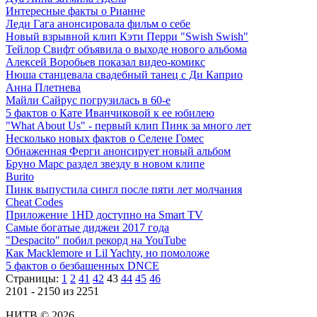
Интересные факты о Рианне
Леди Гага анонсировала фильм о себе
Новый взрывной клип Кэти Перри "Swish Swish"
Тейлор Свифт объявила о выходе нового альбома
Алексей Воробьев показал видео-комикс
Нюша станцевала свадебный танец с Ди Каприо
Анна Плетнева
Майли Сайрус погрузилась в 60-е
5 фактов о Кате Иванчиковой к ее юбилею
"What About Us" - первый клип Пинк за много лет
Несколько новых фактов о Селене Гомес
Обнаженная Ферги анонсирует новый альбом
Бруно Марс раздел звезду в новом клипе
Burito
Пинк выпустила сингл после пяти лет молчания
Cheat Codes
Приложение 1HD доступно на Smart TV
Самые богатые диджеи 2017 года
"Despacito" побил рекорд на YouTube
Как Macklemore и Lil Yachty, но помоложе
5 фактов о безбашенных DNCE
Страницы:
1
2
41
42
43
44
45
46
2101 - 2150 из 2251
НИТВ © 2026