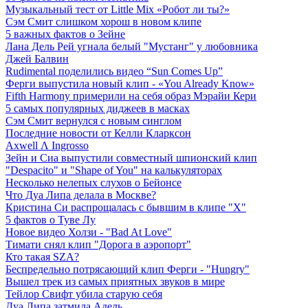
Музыкальный тест от Little Mix «Робот ли ты?»
Сэм Смит слишком хорош в новом клипе
5 важных фактов о Зейне
Лана Дель Рей угнала белый "Мустанг" у любовника
Джей Балвин
Rudimental поделились видео “Sun Comes Up”
Ферги выпустила новый клип - «You Already Know»
Fifth Harmony примерили на себя образ Мэрайи Кери
5 самых популярных диджеев в масках
Сэм Смит вернулся с новым синглом
Последние новости от Келли Кларксон
Axwell Λ Ingrosso
Зейн и Сиа выпустили совместный шпионский клип
"Despacito" и "Shape of You" на калькуляторах
Несколько нелепых слухов о Бейонсе
Что Дуа Липа делала в Москве?
Кристина Си распрощалась с бывшим в клипе "Х"
5 фактов о Туве Лу
Новое видео Холзи - "Bad At Love"
Тимати снял клип "Дорога в аэропорт"
Кто такая SZA?
Беспредельно потрясающий клип Ферги - "Hungry"
Вышел трек из самых приятных звуков в мире
Тейлор Свифт убила старую себя
Дуа Липа затмила Адель