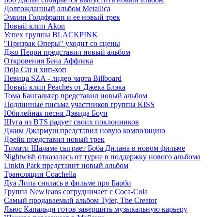
Долгожданный альбом Metallica
Эмили Голдфрапп и ее новый трек
Новый клип Akon
Успех группы BLACKPINK
"Призрак Оперы" уходит со сцены
Джо Перри представил новый альбом
Откровения Бена Аффлека
Doja Cat и хип-хоп
Певица SZA - лидер чарта Billboard
Новый клип Peaches от Джека Блэка
Тома Бангальтер представил новый альбом
Подлинные письма участников группы KISS
Юбилейная песня Дэвида Боуи
Шуга из BTS радует своих поклонников
Джим Джармуш представил новую композицию
Дрейк представил новый трек
Тимати Шаламе сыграет Боба Дилана в новом фильме
Nightwish отказалась от турне в поддержку нового альбома
Linkin Park представит новый альбом
Трансляции Coachella
Дуа Липа снялась в фильме про Барби
Группа NewJeans сотрудничает с Coca-Cola
Самый продаваемый альбом Tyler, The Creator
Льюс Капальди готов завершить музыкальную карьеру