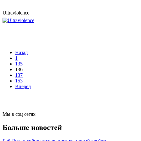
Ultraviolence
Назад
1
135
136
137
153
Вперед
Мы в соц сетях
Больше новостей
Боб Дилан собирается выпустить новый альбом