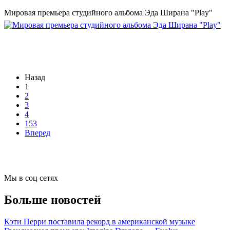
Мировая премьера студийного альбома Эда Ширана "Play"
Назад
1
2
3
4
153
Вперед
Мы в соц сетях
Больше новостей
Кэти Перри поставила рекорд в американской музыке