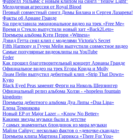
Фаррелл Уильямс с новым клипом на сингл "Yellow Light"
Мелодичная агрессия от Royal Blood
Первый совместный сингл Димы Билана и Сергея Лазарева!
Факты об Ариане Гранде
Sia представила эмоциональное видео на трек «Free Me»
Время и Стекло выпустили новый хит «Back2Leto»
Премьера альбома Кэти Перри «Witness»
Дэвид Гетта снял клип с моделями Victoria’s Secret
Fifth Harmony и Гуччи Мейн выпустили совместное видео
Самые популярные видеоклипы на YouTube
Feder
Как прошел благотворительный концерт Арианы Гранде
Официальное видео на трек Егора Крида и Molly
Лиам Пейн выпустил дебютный клип «Strip That Down»
Kygo
Black Eyed Peas заменят Ферги на Николь Шерзингер
Официальный релиз альбома Холзи - «hopeless fountain
kingdom»
Премьера дебютного альбома Дуа Липы «Dua Lipa»
Елена Темникова
Новый EP от Major Lazer – «Know No Better»
Какими звезды музыки были в детстве
7 самых знаменитых блондинок из мира музыки
Майли Сайрус: несколько фактов о «девочке-скандал»
Премьера клипа Мартина Гаррикса «There For You»