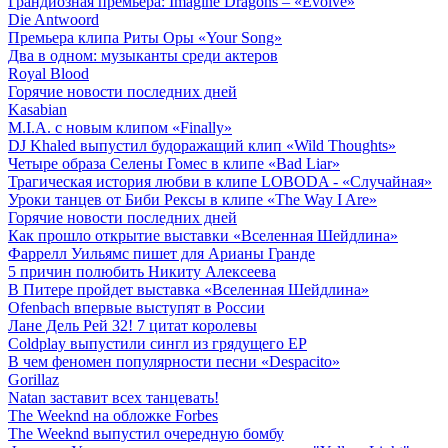
Грандиозная премьера: Imagine Dragons – «Evolve»
Die Antwoord
Премьера клипа Риты Оры «Your Song»
Два в одном: музыканты среди актеров
Royal Blood
Горячие новости последних дней
Kasabian
M.I.A. с новым клипом «Finally»
DJ Khaled выпустил будоражащий клип «Wild Thoughts»
Четыре образа Селены Гомес в клипе «Bad Liar»
Трагическая история любви в клипе LOBODA - «Случайная»
Уроки танцев от Биби Рексы в клипе «The Way I Are»
Горячие новости последних дней
Как прошло открытие выставки «Вселенная Шейдлина»
Фаррелл Уильямс пишет для Арианы Гранде
5 причин полюбить Никиту Алексеева
В Питере пройдет выставка «Вселенная Шейдлина»
Ofenbach впервые выступят в России
Лане Дель Рей 32! 7 цитат королевы
Coldplay выпустили сингл из грядущего EP
В чем феномен популярности песни «Despacito»
Gorillaz
Natan заставит всех танцевать!
The Weeknd на обложке Forbes
The Weeknd выпустил очередную бомбу