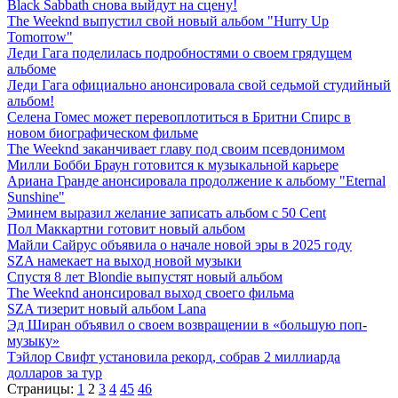
Black Sabbath снова выйдут на сцену!
The Weeknd выпустил свой новый альбом "Hurry Up
Tomorrow"
Леди Гага поделилась подробностями о своем грядущем
альбоме
Леди Гага официально анонсировала свой седьмой студийный
альбом!
Селена Гомес может перевоплотиться в Бритни Спирс в
новом биографическом фильме
The Weeknd заканчивает главу под своим псевдонимом
Милли Бобби Браун готовится к музыкальной карьере
Ариана Гранде анонсировала продолжение к альбому "Eternal
Sunshine"
Эминем выразил желание записать альбом с 50 Cent
Пол Маккартни готовит новый альбом
Майли Сайрус объявила о начале новой эры в 2025 году
SZA намекает на выход новой музыки
Спустя 8 лет Blondie выпустят новый альбом
The Weeknd анонсировал выход своего фильма
SZA тизерит новый альбом Lana
Эд Ширан объявил о своем возвращении в «большую поп-
музыку»
Тэйлор Свифт установила рекорд, собрав 2 миллиарда
долларов за тур
Страницы:
1
2
3
4
45
46