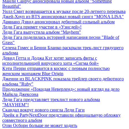
Майли Сайрус анонсировала новый альбом "Something
Beautiful"
Уилл Смит возвращается к музыке после 20-летнего перерыва
Джей-Хоуп из BTS анонсировал новый сингл "MONA LISA"
Дамиано Дэвид анонсировал дебютный сольный альбом
Леди Гага примет участие в «Уэнсдей»!
Леди Гага выпустила альбом “Mayhem”
Леди Гага поделилась историей написания песни "Blade of
Grass"
Селена Гомес и Бенни Бланко раскрыли трек-лист грядущего
альбома
Девид Гетта и Доджа Кэт хотят записать фиты с
исполнительницей вирусного хита «Сигма бой»
Кэти Перри отправится в космос с первым полностью
женским экипажем Blue Origin
Дженни из BLACKPINK показала трейлер своего дебютного
альбома "Ruby"
Продолжение «Покидая Неверленд»: новый взгляд на дело
Майкла Джексона
Леди Гага представляет треклист нового альбома
"MAYHEM"!
Скандал вокруг нового сингла Леди Гаги
Дрейк и PartyNextDoor представили официальную обложку
совместного альбом
Оззи Осборн больше не может ходить