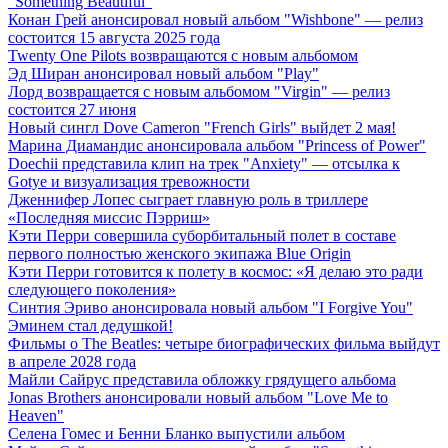
"Something Beautiful"
Конан Грей анонсировал новый альбом "Wishbone" — релиз
состоится 15 августа 2025 года
Twenty One Pilots возвращаются с новым альбомом
Эд Ширан анонсировал новый альбом "Play"
Лорд возвращается с новым альбомом "Virgin" — релиз
состоится 27 июня
Новый сингл Dove Cameron "French Girls" выйдет 2 мая!
Марина Диамандис анонсировала альбом "Princess of Power"
Doechii представила клип на трек "Anxiety" — отсылка к
Gotye и визуализация тревожности
Дженнифер Лопес сыграет главную роль в триллере
«Последняя миссис Пэрриш»
Кэти Перри совершила суборбитальный полет в составе
первого полностью женского экипажа Blue Origin
Кэти Перри готовится к полету в космос: «Я делаю это ради
следующего поколения»
Синтия Эриво анонсировала новый альбом "I Forgive You"
Эминем стал дедушкой!
Фильмы о The Beatles: четыре биографических фильма выйдут
в апреле 2028 года
Майли Сайрус представила обложку грядущего альбома
Jonas Brothers анонсировали новый альбом "Love Me to
Heaven"
Селена Гомес и Бенни Бланко выпустили альбом