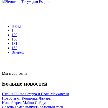
Назад
1
129
130
131
153
Вперед
Мы в соц сетях
Больше новостей
Планы Ринго Старра и Пола Маккартни
Новости от Кендрика Ламара
Новый трек Майли Сайрус
Селена Гомес выпустила новый трек