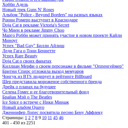
Хобби Адель
Новый трек Guns N' Roses
Альбом "Police - Beyond Borders" на разных языках
Ронни Ромеро выступит в Краснодаре
Doja Cat в рекламе Victoria's Secret
Чо Миен в рекламе Jimmy Choo
Марго Робби может принять участие в новом проекте Кайли
Миноуг
Успех "Bad Guy" Билли Айлиш
Леди Гага о Тони Беннетте
Успех Rare Beauty
Doja Cat о своих фанатах
Киллиан Мерфи о своем персонаже в фильме "Оппенгеймер"
Бритни Спирс отложила выход мемуаров
Чонгук из BTS лидирует в рейтинге Billboard
Шер представила мороженое собственного бренда
Дрейк о планах на будущее
Селена Гомес и ее благотворительный фонд
Брайан Мэй о The Beatles
Ice Spice о встрече с Ники Минаж
Новый альбом Quavo
Дженнифер Лопес посвятила песню Бену Аффлеку
Страницы:
1
2
7
8
9
10
11
45
46
401 - 450 из 2251