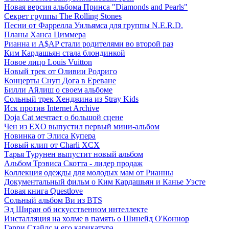
Новая версия альбома Принса "Diamonds and Pearls"
Секрет группы The Rolling Stones
Песни от Фаррелла Уильямса для группы N.E.R.D.
Планы Ханса Циммера
Рианна и A$AP стали родителями во второй раз
Ким Кардашьян стала блондинкой
Новое лицо Louis Vuitton
Новый трек от Оливии Родриго
Концерты Снуп Дога в Ереване
Билли Айлиш о своем альбоме
Сольный трек Хенджина из Stray Kids
Иск против Internet Archive
Doja Cat мечтает о большой сцене
Чен из EXO выпустил первый мини-альбом
Новинка от Элиса Купера
Новый клип от Charli XCX
Тарья Турунен выпустит новый альбом
Альбом Трэвиса Скотта - лидер продаж
Коллекция одежды для молодых мам от Рианны
Документальный фильм о Ким Кардашьян и Канье Уэсте
Новая книга Questlove
Сольный альбом Ви из BTS
Эд Ширан об искусственном интеллекте
Инсталляция на холме в память о Шинейд О'Коннор
Гарри Стайлс и его карикатура