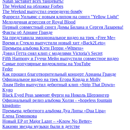
Natan заставит всех танцевать!
The Weeknd на обложке Forbes
The Weeknd выпустил очередную бомбу
Фаррелл Уильямс с новым клипом на сингл "Yellow Light"
Мелодичная агрессия от Royal Blood
Первый совместный сингл Димы Билана и Сергея Лазарева!
Факты об Ариане Гранде
Sia представила эмоциональное видео на трек «Free Me»
Время и Стекло выпустили новый хит «Back2Leto»
Премьера альбома Кэти Перри «Witness»
Дэвид Гетта снял клип с моделями Victoria’s Secret
Fifth Harmony и Гуччи Мейн выпустили совместное видео
Самые популярные видеоклипы на YouTube
Feder
Как прошел благотворительный концерт Арианы Гранде
Официальное видео на трек Егора Крида и Molly
Лиам Пейн выпустил дебютный клип «Strip That Down»
Kygo
Black Eyed Peas заменят Ферги на Николь Шерзингер
Официальный релиз альбома Холзи - «hopeless fountain
kingdom»
Премьера дебютного альбома Дуа Липы «Dua Lipa»
Елена Темникова
Новый EP от Major Lazer – «Know No Better»
Какими звезды музыки были в детстве