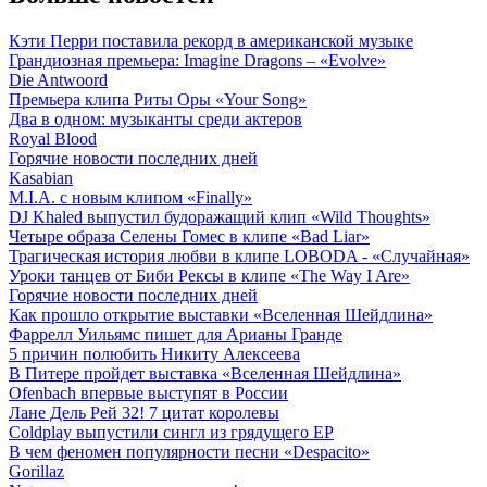
Кэти Перри поставила рекорд в американской музыке
Грандиозная премьера: Imagine Dragons – «Evolve»
Die Antwoord
Премьера клипа Риты Оры «Your Song»
Два в одном: музыканты среди актеров
Royal Blood
Горячие новости последних дней
Kasabian
M.I.A. с новым клипом «Finally»
DJ Khaled выпустил будоражащий клип «Wild Thoughts»
Четыре образа Селены Гомес в клипе «Bad Liar»
Трагическая история любви в клипе LOBODA - «Случайная»
Уроки танцев от Биби Рексы в клипе «The Way I Are»
Горячие новости последних дней
Как прошло открытие выставки «Вселенная Шейдлина»
Фаррелл Уильямс пишет для Арианы Гранде
5 причин полюбить Никиту Алексеева
В Питере пройдет выставка «Вселенная Шейдлина»
Ofenbach впервые выступят в России
Лане Дель Рей 32! 7 цитат королевы
Coldplay выпустили сингл из грядущего EP
В чем феномен популярности песни «Despacito»
Gorillaz