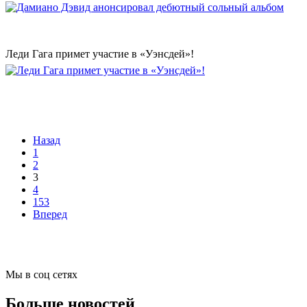
Леди Гага примет участие в «Уэнсдей»!
Назад
1
2
3
4
153
Вперед
Мы в соц сетях
Больше новостей