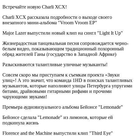
Встречайте новую Charli ХСХ!
Charli XCX рассказала подробности о выходе своего
внезапного мини-альбома "Vroom Vroom EP"
Major Lazer выпустили новый клип на сингл "Light It Up"
Жизнерадостная танцевальная песня сопровождается черно-
белым видео, показывающим традиционный похоронный
обряд жителей Ганы (государство в Западной Африке)
Разыскиваются талантливые уличные музыканты!
Совсем скоро мы приступаем к съемкам проекта «Звуки
улиц»! А это значит, что команда 1HD в поисках талантливых
музыкантов, которые наполняют улицы Петербурга упругими
битами, драйвовыми гитарными рифами и прочими
чарующими звуками!
Премьера аудиовизуального альбома Бейонсе "Lemonade"
Бейонсе сделала "Lemonade" из лимонов, которые ей
подкинула жизнь
Florence and the Machine выпустили клип "Third Eye"