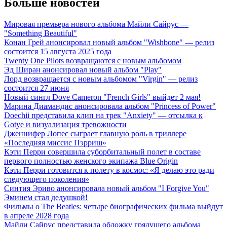
Больше новостей
Мировая премьера нового альбома Майли Сайрус —
"Something Beautiful"
Конан Грей анонсировал новый альбом "Wishbone" — релиз
состоится 15 августа 2025 года
Twenty One Pilots возвращаются с новым альбомом
Эд Ширан анонсировал новый альбом "Play"
Лорд возвращается с новым альбомом "Virgin" — релиз
состоится 27 июня
Новый сингл Dove Cameron "French Girls" выйдет 2 мая!
Марина Диамандис анонсировала альбом "Princess of Power"
Doechii представила клип на трек "Anxiety" — отсылка к
Gotye и визуализация тревожности
Дженнифер Лопес сыграет главную роль в триллере
«Последняя миссис Пэрриш»
Кэти Перри совершила суборбитальный полет в составе
первого полностью женского экипажа Blue Origin
Кэти Перри готовится к полету в космос: «Я делаю это ради
следующего поколения»
Синтия Эриво анонсировала новый альбом "I Forgive You"
Эминем стал дедушкой!
Фильмы о The Beatles: четыре биографических фильма выйдут
в апреле 2028 года
Майли Сайрус представила обложку грядущего альбома