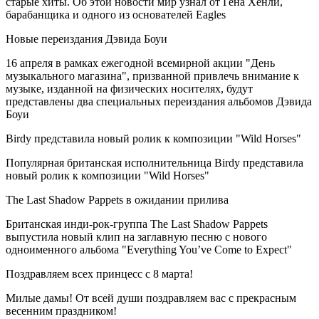
старые хиты. Об этой новости мир узнал от Гена Хенли,
барабанщика и одного из основателей Eagles
Новые переиздания Дэвида Боуи
16 апреля в рамках ежегодной всемирной акции "День
музыкального магазина", призванной привлечь внимание к
музыке, изданной на физических носителях, будут
представлены два специальных переиздания альбомов Дэвида
Боуи
Birdy представила новый ролик к композиции "Wild Horses"
Популярная британская исполнительница Birdy представила
новый ролик к композиции "Wild Horses"
The Last Shadow Pappets в ожидании прилива
Британская инди-рок-группа The Last Shadow Pappets
выпустила новый клип на заглавную песню с нового
одноименного альбома "Everything You’ve Come to Expect"
Поздравляем всех принцесс с 8 марта!
Милые дамы! От всей души поздравляем вас с прекрасным
весенним праздником!