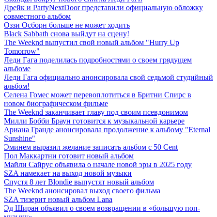
Дрейк и PartyNextDoor представили официальную обложку
совместного альбом
Оззи Осборн больше не может ходить
Black Sabbath снова выйдут на сцену!
The Weeknd выпустил свой новый альбом "Hurry Up
Tomorrow"
Леди Гага поделилась подробностями о своем грядущем
альбоме
Леди Гага официально анонсировала свой седьмой студийный
альбом!
Селена Гомес может перевоплотиться в Бритни Спирс в
новом биографическом фильме
The Weeknd заканчивает главу под своим псевдонимом
Милли Бобби Браун готовится к музыкальной карьере
Ариана Гранде анонсировала продолжение к альбому "Eternal
Sunshine"
Эминем выразил желание записать альбом с 50 Cent
Пол Маккартни готовит новый альбом
Майли Сайрус объявила о начале новой эры в 2025 году
SZA намекает на выход новой музыки
Спустя 8 лет Blondie выпустят новый альбом
The Weeknd анонсировал выход своего фильма
SZA тизерит новый альбом Lana
Эд Ширан объявил о своем возвращении в «большую поп-
музыку»