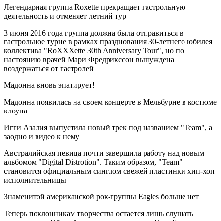
Легендарная группа Roxette прекращает гастрольную
деятельность и отменяет летний тур
3 июня 2016 года группа должна была отправиться в
гастрольное турне в рамках празднования 30-летнего юбилея
коллектива "RoXXXette 30th Anniversary Tour", но по
настоянию врачей Мари Фредрикссон вынуждена
воздержаться от гастролей
Мадонна вновь эпатирует!
Мадонна появилась на своем концерте в Мельбурне в костюме
клоуна
Игги Азалия выпустила новый трек под названием "Team", а
заодно и видео к нему
Австралийская певица почти завершила работу над новым
альбомом "Digital Distrotion". Таким образом, "Team"
становится официальным синглом свежей пластинки хип-хоп
исполнительницы
Знаменитой американской рок-группы Eagles больше нет
Теперь поклонникам творчества остается лишь слушать