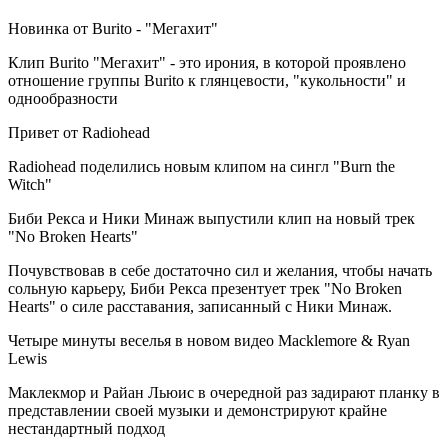
Новинка от Burito - "Мегахит"
Клип Burito "Мегахит" - это ирония, в которой проявлено
отношение группы Burito к глянцевости, "кукольности" и
однообразности
Привет от Radiohead
Radiohead поделились новым клипом на сингл "Burn the
Witch"
Биби Рекса и Ники Минаж выпустили клип на новый трек
"No Broken Hearts"
Почувствовав в себе достаточно сил и желания, чтобы начать
сольную карьеру, Биби Рекса презентует трек "No Broken
Hearts" о силе расставания, записанный с Ники Минаж.
Четыре минуты веселья в новом видео Macklemore & Ryan
Lewis
Маклекмор и Райан Льюис в очередной раз задирают планку в
представлении своей музыки и демонстрируют крайне
нестандартный подход