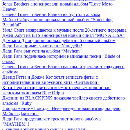
Jonas Brothers анонсировали новый альбом "Love Me to
Heaven"
Селена Гомес и Бенни Бланко выпустили альбом
Майли Сайрус анонсировала новый альбом "Something
Beautiful"
Уилл Смит возвращается к музыке после 20-летнего перерыва
Джей-Хоуп из BTS анонсировал новый сингл "MONA LISA"
Дамиано Дэвид анонсировал дебютный сольный альбом
Леди Гага примет участие в «Уэнсдей»!
Леди Гага выпустила альбом “Mayhem”
Леди Гага поделилась историей написания песни "Blade of
Grass"
Селена Гомес и Бенни Бланко раскрыли трек-лист грядущего
альбома
Девид Гетта и Доджа Кэт хотят записать фиты с
исполнительницей вирусного хита «Сигма бой»
Кэти Перри отправится в космос с первым полностью
женским экипажем Blue Origin
Дженни из BLACKPINK показала трейлер своего дебютного
альбома "Ruby"
Продолжение «Покидая Неверленд»: новый взгляд на дело
Майкла Джексона
Леди Гага представляет треклист нового альбома
"MAYHEM"!
Скандал вокруг нового сингла Леди Гаги